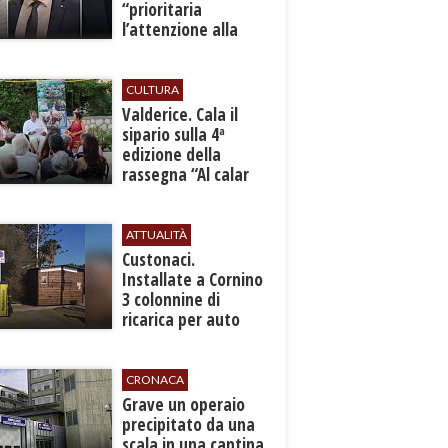
“prioritaria
l’attenzione alla
sicurezza”
CULTURA
Valderice. Cala il
sipario sulla 4ª
edizione della
rassegna “Al calar
del sole - Libri ed
autori”
ATTUALITÀ
Custonaci.
Installate a Cornino
3 colonnine di
ricarica per auto
elettriche
CRONACA
​Grave un operaio
precipitato da una
scala in una cantina