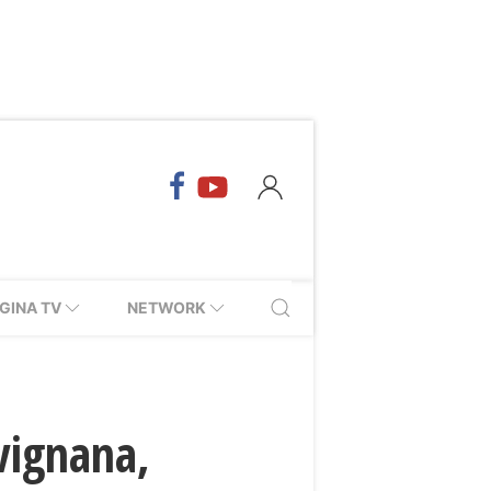
GINA TV
NETWORK
vignana,