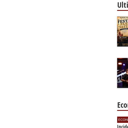
Ult
Eco
ECON
​Inci