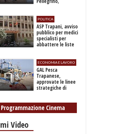
Pellegrino,
recuperato con
grave ferita a una
gamba
POLITICA
ASP Trapani, avviso
pubblico per medici
specialisti per
abbattere le liste
d'attesa
ECONOMIA E LAVORO
GAL Pesca
Trapanese,
approvate le linee
strategiche di
sviluppo: Stati
Generali il 24
settembre
Programmazione Cinema
imi Video