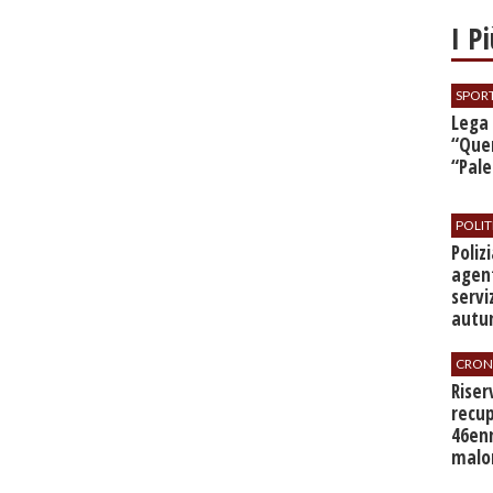
I P
SPOR
​Lega
“Quer
“Pal
POLIT
​Poli
agent
servi
autu
CRON
​Rise
recup
46en
malo