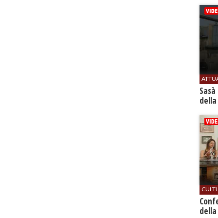
ATTU
Sasà 
della
CULT
Conf
della