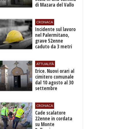
di Mazara del Vallo
CRONACA
​Incidente sul lavoro
nel Palermitano,
grave 52enne
caduto da 3 metri
in un cantiere
ATTUALITÀ
​Erice. Nuovi orari al
cimitero comunale
dal 10 agosto al 30
settembre
CRONACA
​Cade scalatore
22enne in cordata
su Monte