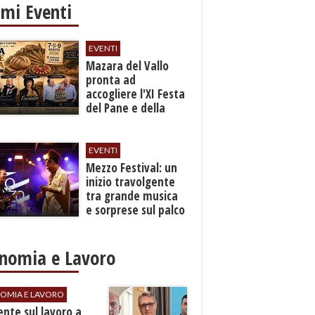
imi Eventi
EVENTI
Mazara del Vallo
pronta ad
accogliere l'XI Festa
del Pane e della
Pasta
EVENTI
Mezzo Festival: un
inizio travolgente
tra grande musica
e sorprese sul palco
nomia e Lavoro
OMIA E LAVORO
dente sul lavoro a