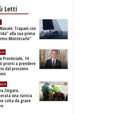
iù Letti
T
 Navale: Trapani con
ida” alla sua prima
ermo-Montecarlo”
ICA
zia Provinciale, 14
i pronti a prendere
zio dal prossimo
nno
ACA
rva Zingaro,
erata una turista
ne colta da grave
re