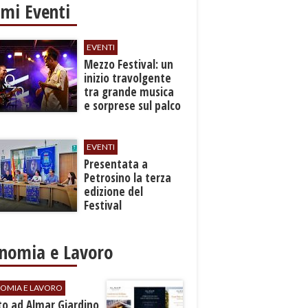
imi Eventi
EVENTI
Mezzo Festival: un
inizio travolgente
tra grande musica
e sorprese sul palco
EVENTI
Presentata a
Petrosino la terza
edizione del
Festival
Internazione della
Canzone Italiana
"Voci dal
nomia e Lavoro
Mediterraneo"
OMIA E LAVORO
to ad Almar Giardino