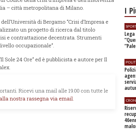
a – città metropolitana di Milano.
I P
o dell’Università di Bergamo “Crisi d’Impresa e
SPOR
alizzato un progetto di ricerca dal titolo
​Lega
isi e contrattazione decentrata. Strumenti
“Quer
livello occupazionale”.
“Pal
Il Sole 24 Ore” ed è pubblicista e autore per Il
POLIT
alex.
​Poli
agent
servi
autu
rtanti. Ricevi una mail alle 19.00 con tutte le
 alla nostra rassegna via email.
CRON
​Rise
recup
46en
malo