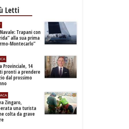
iù Letti
T
 Navale: Trapani con
ida” alla sua prima
ermo-Montecarlo”
ICA
zia Provinciale, 14
i pronti a prendere
zio dal prossimo
nno
ACA
rva Zingaro,
erata una turista
ne colta da grave
re