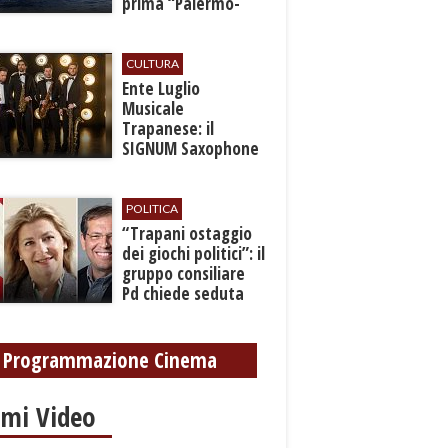
prima “Palermo-
Montecarlo”
CULTURA
Ente Luglio
Musicale
Trapanese: il
SIGNUM Saxophone
Quartet in concerto
con l’“American
Dream”
POLITICA
​“Trapani ostaggio
dei giochi politici”: il
gruppo consiliare
Pd chiede seduta
anticipata per il
bilancio
Programmazione Cinema
imi Video