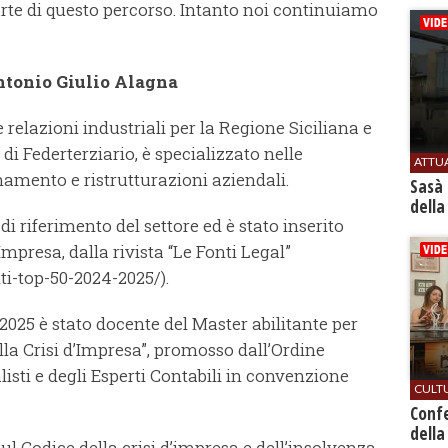
arte di questo percorso. Intanto noi continuiamo
Antonio Giulio Alagna
relazioni industriali per la Regione Siciliana e
di Federterziario, è specializzato nelle
ATTU
namento e ristrutturazioni aziendali.
Sasà 
della
 di riferimento del settore ed è stato inserito
’Impresa, dalla rivista “Le Fonti Legal”
nti-top-50-2024-2025/).
025 è stato docente del Master abilitante per
della Crisi d’Impresa”, promosso dall’Ordine
sti e degli Esperti Contabili in convenzione
CULT
Conf
della
ul Codice della crisi d’impresa e dell’insolvenza