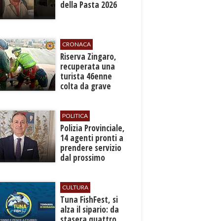
della Pasta 2026
CRONACA
​Riserva Zingaro,
recuperata una
turista 46enne
colta da grave
malore
POLITICA
​Polizia Provinciale,
14 agenti pronti a
prendere servizio
dal prossimo
autunno
CULTURA
​Tuna FishFest, si
alza il sipario: da
stasera quattro