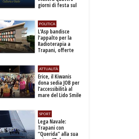
giorni di festa sul
mare a Bonagia
POLITICA
L'Asp bandisce
l'appalto per la
Radioterapia a
Trapani, offerte
entro l'8 ottobre
ATTUALITÀ
​Erice, il Kiwanis
dona sedia JOB per
l’accessibilità al
mare del Lido Smile
SPORT
​Lega Navale:
Trapani con
“Querida” alla sua