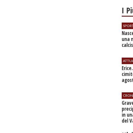
I P
SPOR
Nasce
una 
calci
ATTU
​Erice
cimit
agos
CRON
​Grav
preci
in un
del V