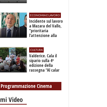
ECONOMIA E LAVORO
​Incidente sul lavoro
a Mazara del Vallo,
“prioritaria
l’attenzione alla
sicurezza”
CULTURA
Valderice. Cala il
sipario sulla 4ª
edizione della
rassegna “Al calar
del sole - Libri ed
autori”
Programmazione Cinema
imi Video