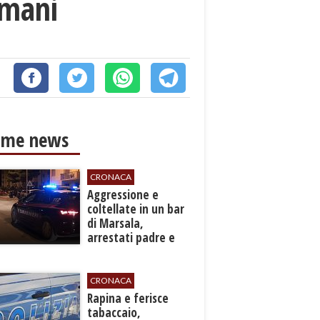
omani
ime news
CRONACA
​Aggressione e
coltellate in un bar
di Marsala,
arrestati padre e
figlio
CRONACA
​Rapina e ferisce
tabaccaio,