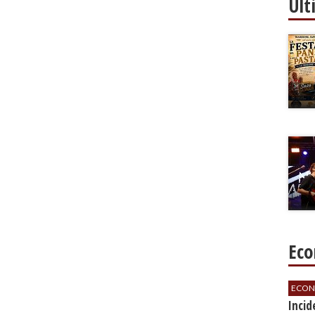
Ult
Eco
ECON
​Inci