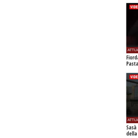
ATTU
Fiord
Past
ATTU
Sasà 
della