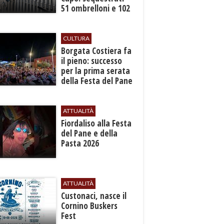
51 ombrelloni e 102
lettini
CULTURA
​Borgata Costiera fa
il pieno: successo
per la prima serata
della Festa del Pane
e della Pasta
ATTUALITÀ
Fiordaliso alla Festa
del Pane e della
Pasta 2026
ATTUALITÀ
Custonaci, nasce il
Cornino Buskers
Fest