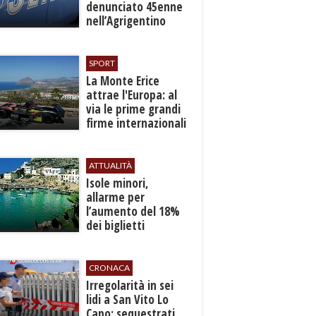
denunciato 45enne
nell’Agrigentino
SPORT
La Monte Erice
attrae l'Europa: al
via le prime grandi
firme internazionali
tra le auto storiche
ATTUALITÀ
Isole minori,
allarme per
l’aumento del 18%
dei biglietti
marittimi
CRONACA
Irregolarità in sei
lidi a San Vito Lo
Capo: sequestrati