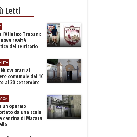
iù Letti
T
 l’Atletico Trapani:
nuova realtà
stica del territorio
ALITÀ
. Nuovi orari al
ero comunale dal 10
to al 30 settembre
ACA
e un operaio
pitato da una scala
a cantina di Mazara
allo