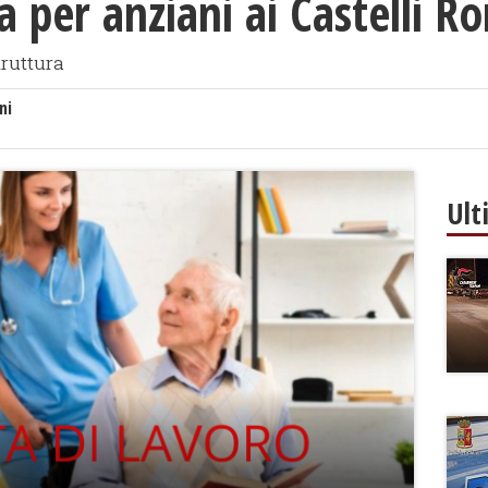
a per anziani ai Castelli R
truttura
ni
Ult