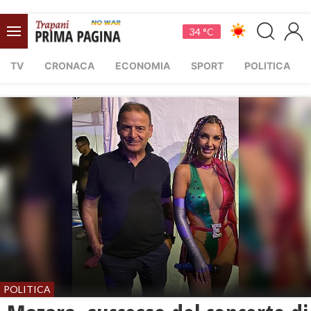
34 °C
TV
CRONACA
ECONOMIA
SPORT
POLITICA
POLITICA