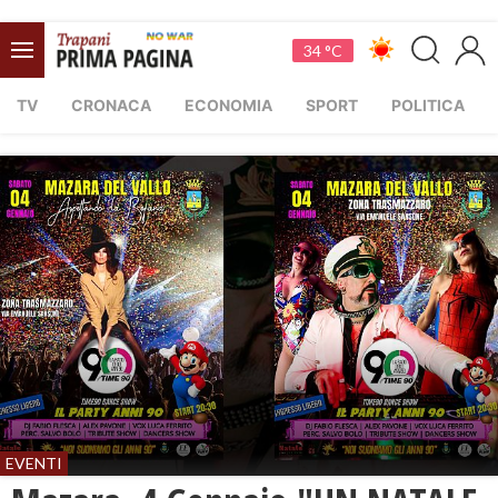
34 °C
TV
CRONACA
ECONOMIA
SPORT
POLITICA
EVENTI