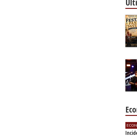
Ult
Eco
ECON
​Inci