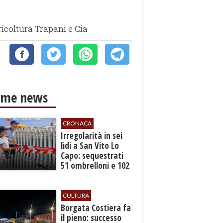
gricoltura Trapani e Cia
ime news
CRONACA
Irregolarità in sei
lidi a San Vito Lo
Capo: sequestrati
51 ombrelloni e 102
lettini
CULTURA
​Borgata Costiera fa
il pieno: successo