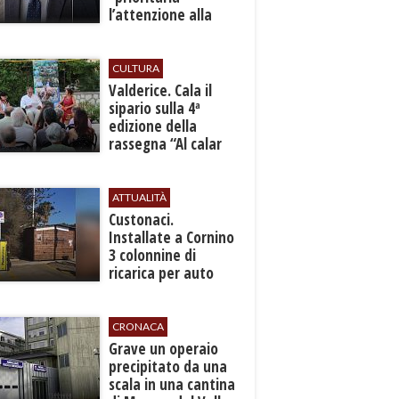
l’attenzione alla
sicurezza”
CULTURA
Valderice. Cala il
sipario sulla 4ª
edizione della
rassegna “Al calar
del sole - Libri ed
autori”
ATTUALITÀ
Custonaci.
Installate a Cornino
3 colonnine di
ricarica per auto
elettriche
CRONACA
​Grave un operaio
precipitato da una
scala in una cantina