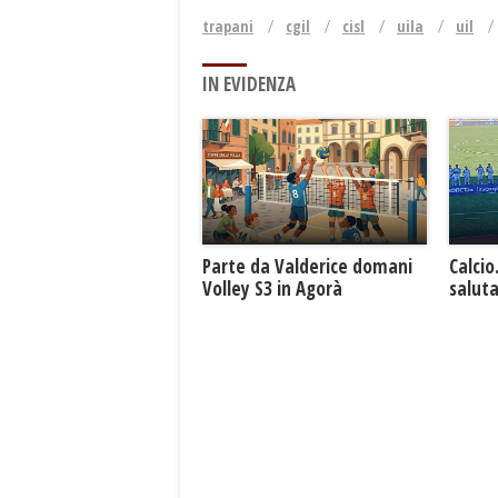
trapani
cgil
cisl
uila
uil
IN EVIDENZA
Parte da Valderice domani
Calcio
Volley S3 in Agorà
saluta