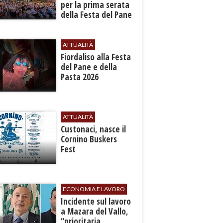
per la prima serata
della Festa del Pane
e della Pasta
ATTUALITÀ
Fiordaliso alla Festa
del Pane e della
Pasta 2026
ATTUALITÀ
Custonaci, nasce il
Cornino Buskers
Fest
ECONOMIA E LAVORO
​Incidente sul lavoro
a Mazara del Vallo,
“prioritaria