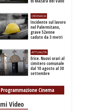
di Mazara del Vallo
CRONACA
​Incidente sul lavoro
nel Palermitano,
grave 52enne
caduto da 3 metri
in un cantiere
ATTUALITÀ
​Erice. Nuovi orari al
cimitero comunale
dal 10 agosto al 30
settembre
Programmazione Cinema
imi Video