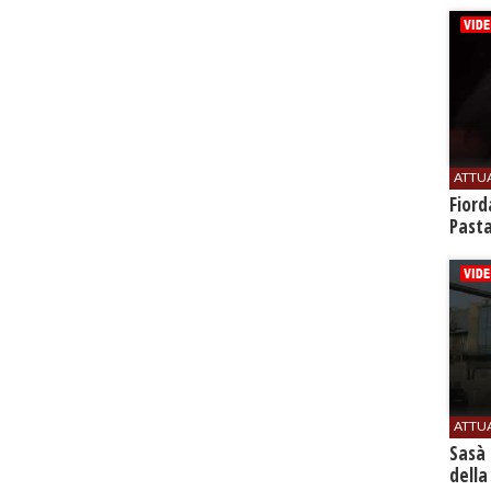
ATTU
Fiord
Past
ATTU
Sasà 
della