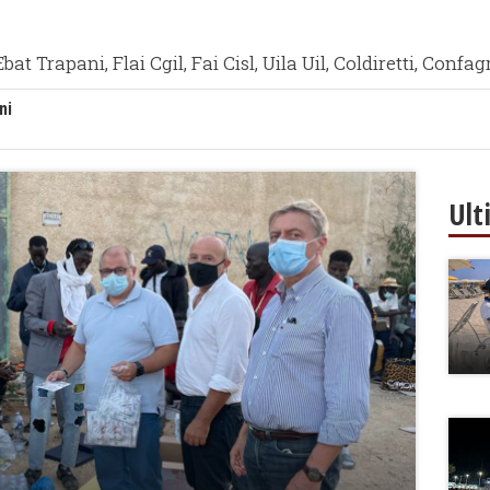
t Trapani, Flai Cgil, Fai Cisl, Uila Uil, Coldiretti, Confa
ni
Ult