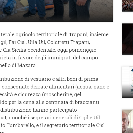
aterale agricolo territoriale di Trapani, insieme
l, Fai Cisl, Uila Uil, Coldiretti Trapani,
 Cia Sicilia occidentale, oggi pomeriggio
arietà in favore degli immigrati del campo
bello di Mazara.
tribuzione di vestiario e altri beni di prima
e consegnate derrate alimentari (acqua, pane e
cessità e sicurezza (mascherine, gel
do per la cena alle centinaia di braccianti
la distribuzione hanno partecipato
t, nonché i segretari generali di Cgil e Uil
 Tumbarello, e il segretario territoriale Cisl
ro.