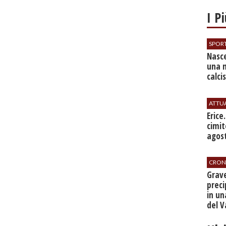
I P
SPOR
Nasce
una 
calci
ATTU
​Erice
cimit
agos
CRON
​Grav
preci
in un
del V