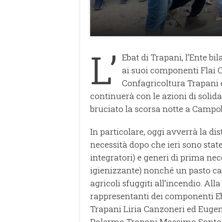
L’
Ebat di Trapani, l’Ente bil
ai suoi componenti Flai Cgi
Confagricoltura Trapani e
continuerà con le azioni di solid
bruciato la scorsa notte a Campo
In particolare, oggi avverrà la dis
necessità dopo che ieri sono stat
integratori) e generi di prima ne
igienizzante) nonché un pasto cal
agricoli sfuggiti all’incendio. Al
rappresentanti dei componenti Eba
Trapani Liria Canzoneri ed Eugenio
Palermo Trapani Massimo Santo