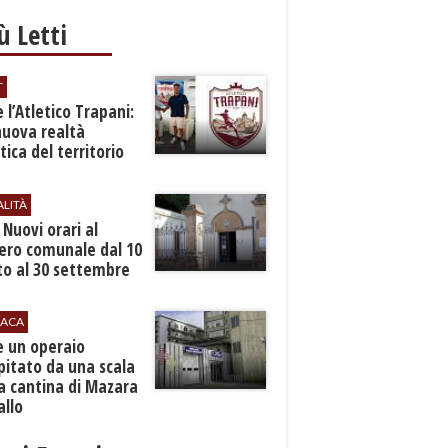
iù Letti
T
 l’Atletico Trapani:
nuova realtà
stica del territorio
ALITÀ
. Nuovi orari al
ero comunale dal 10
to al 30 settembre
ACA
e un operaio
pitato da una scala
a cantina di Mazara
allo