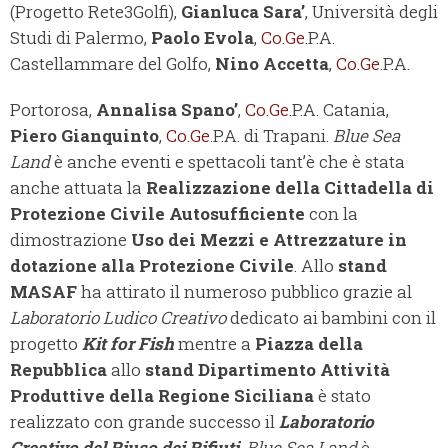
(Progetto Rete3Golfi),
Gianluca Sara’
, Università degli
Studi di Palermo,
Paolo Evola
,
Co.Ge
.P.A.
Castellammare del Golfo,
Nino Accetta
,
Co.Ge
.P.A.
Portorosa,
Annalisa Spano’
,
Co.Ge
.P.A. Catania,
Piero Gianquinto
,
Co.Ge
.P.A. di Trapani.
Blue Sea
Land
è anche eventi e spettacoli tant’è che è stata
anche attuata la
Realizzazione della Cittadella di
Protezione Civile Autosufficiente
con la
dimostrazione
Uso dei Mezzi e Attrezzature in
dotazione alla Protezione Civile
. Allo
stand
MASAF
ha attirato il numeroso pubblico grazie al
Laboratorio Ludico Creativo
dedicato ai bambini con il
progetto
Kit for Fish
mentre a
Piazza della
Repubblica
allo
stand Dipartimento Attività
Produttive della Regione Siciliana
è stato
realizzato con grande successo il
Laboratorio
Creativo del Riuso dei Rifiuti
.
Blue Sea Land
è