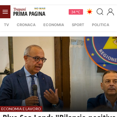
34 °C
TV
CRONACA
ECONOMIA
SPORT
POLITICA
ECONOMIA E LAVORO