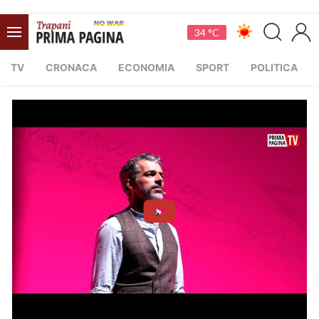
34 °C
TV
CRONACA
ECONOMIA
SPORT
POLITICA