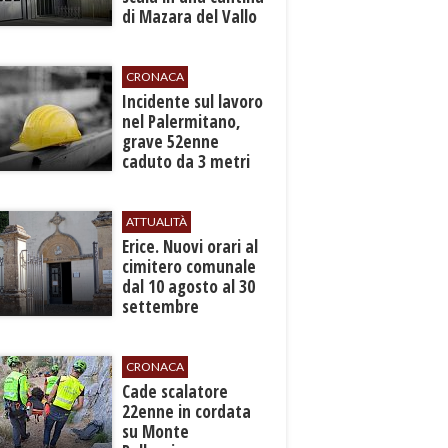
di Mazara del Vallo
CRONACA
​Incidente sul lavoro
nel Palermitano,
grave 52enne
caduto da 3 metri
in un cantiere
ATTUALITÀ
​Erice. Nuovi orari al
cimitero comunale
dal 10 agosto al 30
settembre
CRONACA
​Cade scalatore
22enne in cordata
su Monte