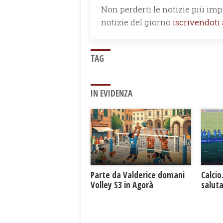
Non perderti le notizie più impo
notizie del giorno
iscrivendoti
TAG
IN EVIDENZA
Parte da Valderice domani
Calcio
Volley S3 in Agorà
saluta