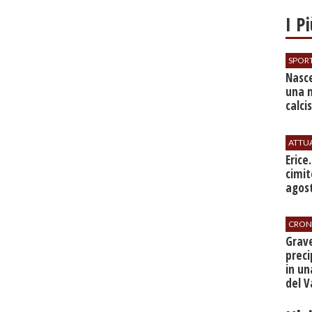
I P
SPOR
Nasce
una 
calci
ATTU
​Erice
cimit
agos
CRON
​Grav
preci
in un
del V