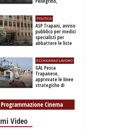
Pellegrino,
recuperato con
grave ferita a una
gamba
POLITICA
ASP Trapani, avviso
pubblico per medici
specialisti per
abbattere le liste
d'attesa
ECONOMIA E LAVORO
GAL Pesca
Trapanese,
approvate le linee
strategiche di
sviluppo: Stati
Generali il 24
settembre
Programmazione Cinema
imi Video