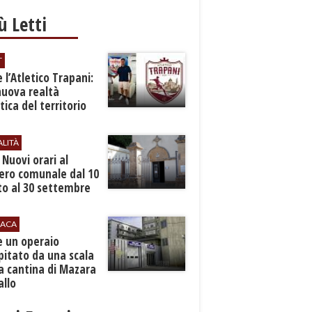
iù Letti
T
 l’Atletico Trapani:
nuova realtà
stica del territorio
ALITÀ
. Nuovi orari al
ero comunale dal 10
to al 30 settembre
ACA
e un operaio
pitato da una scala
a cantina di Mazara
allo