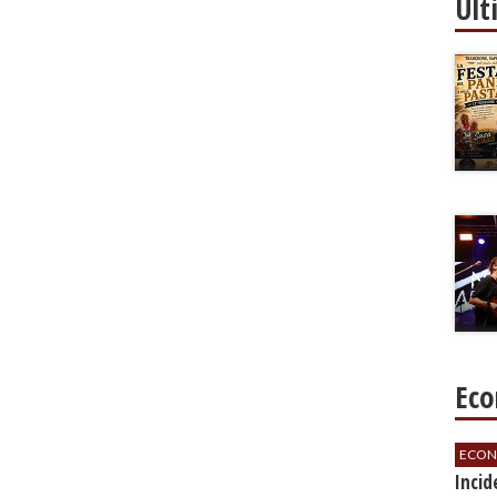
Ult
Eco
ECON
​Inci