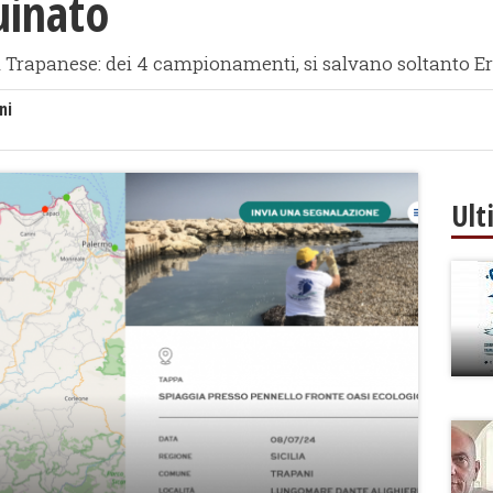
uinato
 il Trapanese: dei 4 campionamenti, si salvano soltanto E
ni
Ult