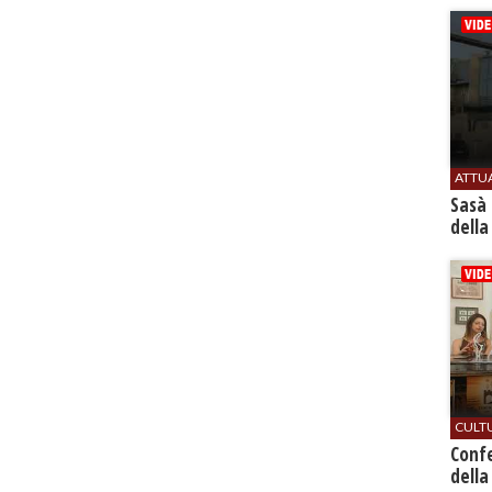
ATTU
Sasà 
della
CULT
Conf
della