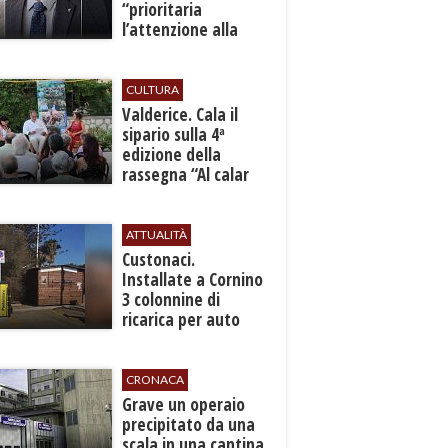
“prioritaria
l’attenzione alla
sicurezza”
CULTURA
Valderice. Cala il
sipario sulla 4ª
edizione della
rassegna “Al calar
del sole - Libri ed
autori”
ATTUALITÀ
Custonaci.
Installate a Cornino
3 colonnine di
ricarica per auto
elettriche
CRONACA
​Grave un operaio
precipitato da una
scala in una cantina