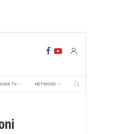
GINA TV
NETWORK
oni