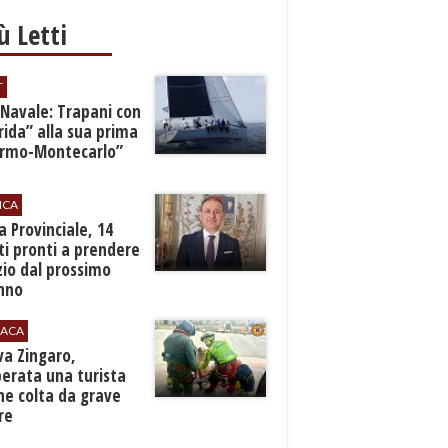
iù Letti
T
 Navale: Trapani con
ida” alla sua prima
ermo-Montecarlo”
ICA
zia Provinciale, 14
i pronti a prendere
zio dal prossimo
nno
ACA
rva Zingaro,
erata una turista
ne colta da grave
re