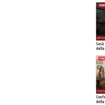
ATTU
Sasà 
della
CULT
Conf
della