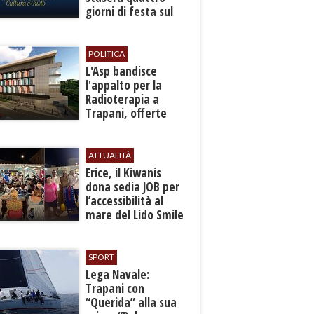
giorni di festa sul
mare a Bonagia
POLITICA
L'Asp bandisce
l'appalto per la
Radioterapia a
Trapani, offerte
entro l'8 ottobre
ATTUALITÀ
​Erice, il Kiwanis
dona sedia JOB per
l’accessibilità al
mare del Lido Smile
SPORT
​Lega Navale:
Trapani con
“Querida” alla sua