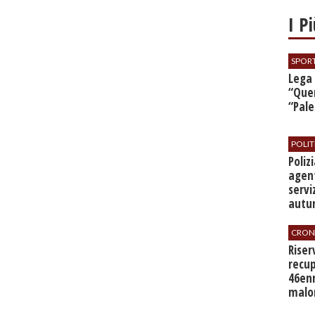
I P
SPOR
​Lega
“Quer
“Pal
POLIT
​Poli
agent
servi
autu
CRON
​Rise
recup
46en
malo