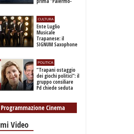
prima “Palermo-
Montecarlo”
CULTURA
Ente Luglio
Musicale
Trapanese: il
SIGNUM Saxophone
Quartet in concerto
con l’“American
Dream”
POLITICA
​“Trapani ostaggio
dei giochi politici”: il
gruppo consiliare
Pd chiede seduta
anticipata per il
bilancio
Programmazione Cinema
imi Video