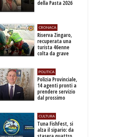
della Pasta 2026
CRONACA
​Riserva Zingaro,
recuperata una
turista 46enne
colta da grave
malore
POLITICA
​Polizia Provinciale,
14 agenti pronti a
prendere servizio
dal prossimo
autunno
CULTURA
​Tuna FishFest, si
alza il sipario: da
stasera quattro