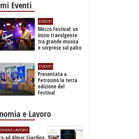
imi Eventi
EVENTI
Mezzo Festival: un
inizio travolgente
tra grande musica
e sorprese sul palco
EVENTI
Presentata a
Petrosino la terza
edizione del
Festival
Internazione della
Canzone Italiana
"Voci dal
nomia e Lavoro
Mediterraneo"
OMIA E LAVORO
to ad Almar Giardino