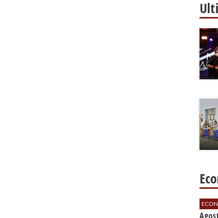
Ult
Eco
ECON
Agos