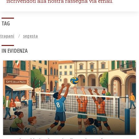
iscrivendoti alla nostra rassegna via email.
TAG
trapani
segesta
IN EVIDENZA