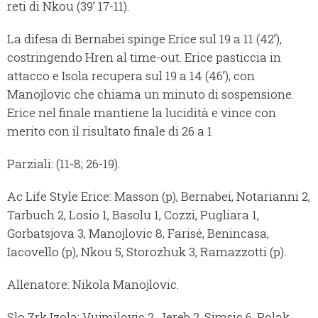
reti di Nkou (39’ 17-11).
La difesa di Bernabei spinge Erice sul 19 a 11 (42’),
costringendo Hren al time-out. Erice pasticcia in
attacco e Isola recupera sul 19 a 14 (46’), con
Manojlovic che chiama un minuto di sospensione.
Erice nel finale mantiene la lucidità e vince con
merito con il risultato finale di 26 a 1
Parziali: (11-8; 26-19).
Ac Life Style Erice: Masson (p), Bernabei, Notarianni 2,
Tarbuch 2, Losio 1, Basolu 1, Cozzi, Pugliara 1,
Gorbatsjova 3, Manojlovic 8, Farisé, Benincasa,
Iacovello (p), Nkou 5, Storozhuk 3, Ramazzotti (p).
Allenatore: Nikola Manojlovic.
Slo Zrk Izola: Vujmilovic 2, Jereb 2, Simsic 6, Polak,