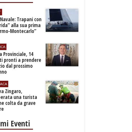
T
 Navale: Trapani con
ida” alla sua prima
ermo-Montecarlo”
ICA
zia Provinciale, 14
i pronti a prendere
zio dal prossimo
nno
ACA
rva Zingaro,
erata una turista
ne colta da grave
re
imi Eventi