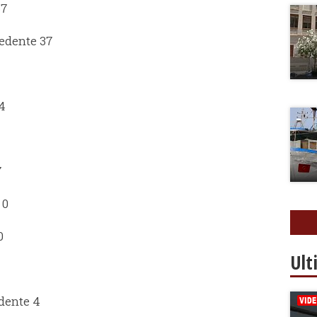
57
cedente 37
 4
7
 0
0
Ult
edente 4