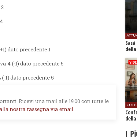
 2
14
ATTU
Sasà 
della
(+1) dato precedente 1
va 4 (-1) dato precedente 5
 (-1) dato precedente 5
rtanti. Ricevi una mail alle 19.00 con tutte le
CULT
 alla nostra rassegna via email.
Conf
della
I P