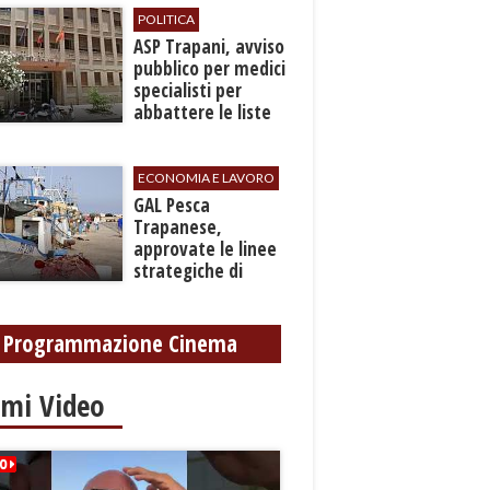
gamba
POLITICA
ASP Trapani, avviso
pubblico per medici
specialisti per
abbattere le liste
d'attesa
ECONOMIA E LAVORO
GAL Pesca
Trapanese,
approvate le linee
strategiche di
sviluppo: Stati
Generali il 24
settembre
Programmazione Cinema
imi Video