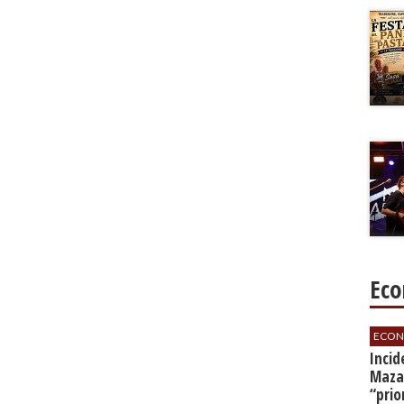
Eco
ECON
​Inci
Mazar
“prio