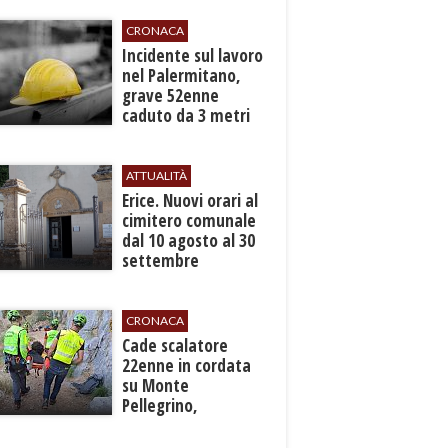
CRONACA
​Incidente sul lavoro
nel Palermitano,
grave 52enne
caduto da 3 metri
in un cantiere
ATTUALITÀ
​Erice. Nuovi orari al
cimitero comunale
dal 10 agosto al 30
settembre
CRONACA
​Cade scalatore
22enne in cordata
su Monte
Pellegrino,
recuperato con
grave ferita a una