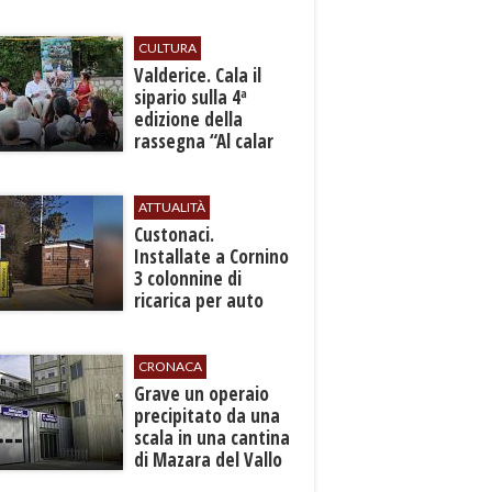
sicurezza”
CULTURA
Valderice. Cala il
sipario sulla 4ª
edizione della
rassegna “Al calar
del sole - Libri ed
autori”
ATTUALITÀ
Custonaci.
Installate a Cornino
3 colonnine di
ricarica per auto
elettriche
CRONACA
​Grave un operaio
precipitato da una
scala in una cantina
di Mazara del Vallo