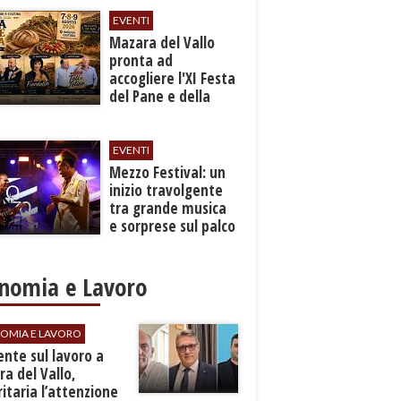
EVENTI
Mazara del Vallo
pronta ad
accogliere l'XI Festa
del Pane e della
Pasta
EVENTI
Mezzo Festival: un
inizio travolgente
tra grande musica
e sorprese sul palco
nomia e Lavoro
OMIA E LAVORO
dente sul lavoro a
a del Vallo,
ritaria l’attenzione