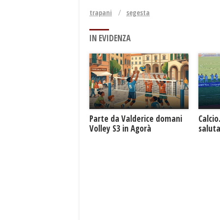
trapani
segesta
IN EVIDENZA
Parte da Valderice domani
Calcio
Volley S3 in Agorà
saluta