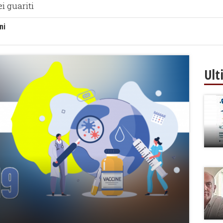
i guariti
ni
Ult