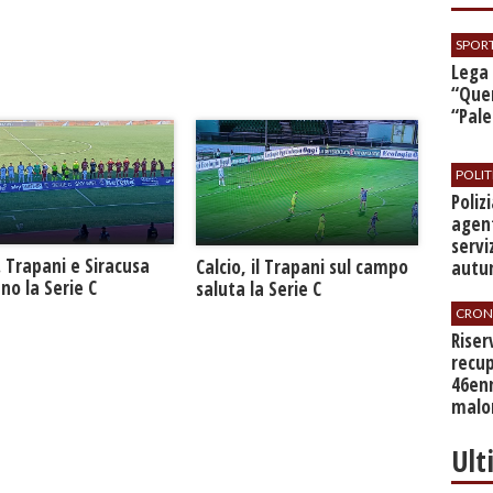
SPOR
​Lega
“Quer
“Pal
POLIT
​Poli
agent
servi
. Trapani e Siracusa
Calcio, il Trapani sul campo
autu
no la Serie C
saluta la Serie C
CRON
​Rise
recup
46en
malo
Ult