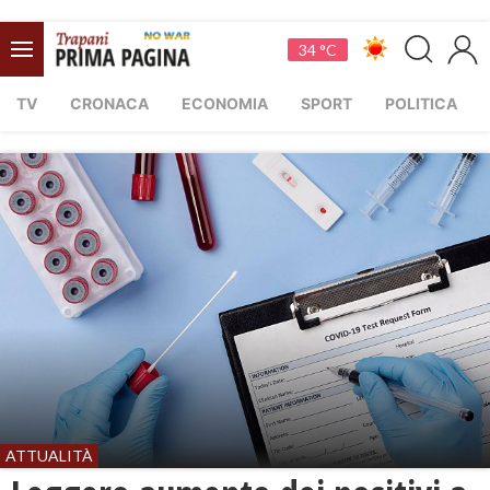
34 °C
TV
CRONACA
ECONOMIA
SPORT
POLITICA
ATTUALITÀ