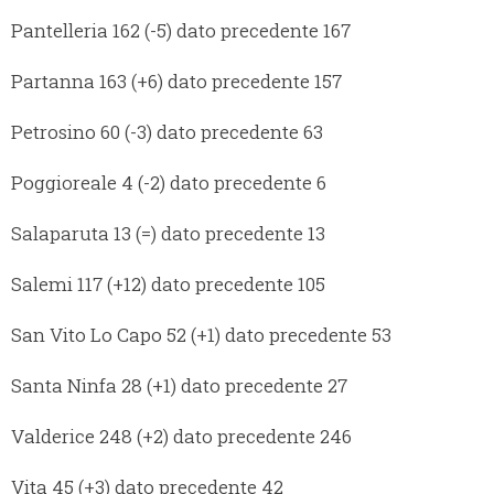
Pantelleria 162 (-5) dato precedente 167
Partanna 163 (+6) dato precedente 157
Petrosino 60 (-3) dato precedente 63
Poggioreale 4 (-2) dato precedente 6
Salaparuta 13 (=) dato precedente 13
Salemi 117 (+12) dato precedente 105
San Vito Lo Capo 52 (+1) dato precedente 53
Santa Ninfa 28 (+1) dato precedente 27
Valderice 248 (+2) dato precedente 246
Vita 45 (+3) dato precedente 42