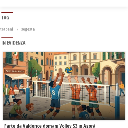
TAG
trapani
segesta
IN EVIDENZA
Parte da Valderice domani Volley S3 in Agorà