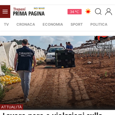
34 °C
TV
CRONACA
ECONOMIA
SPORT
POLITICA
ATTUALITÀ