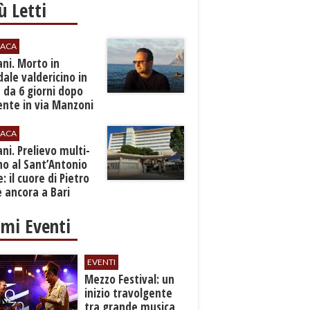
iù Letti
ACA
ani. Morto in
ale valdericino in
 da 6 giorni dopo
ente in via Manzoni
ACA
ani. Prelievo multi-
o al Sant’Antonio
: il cuore di Pietro
 ancora a Bari
imi Eventi
EVENTI
Mezzo Festival: un
inizio travolgente
tra grande musica