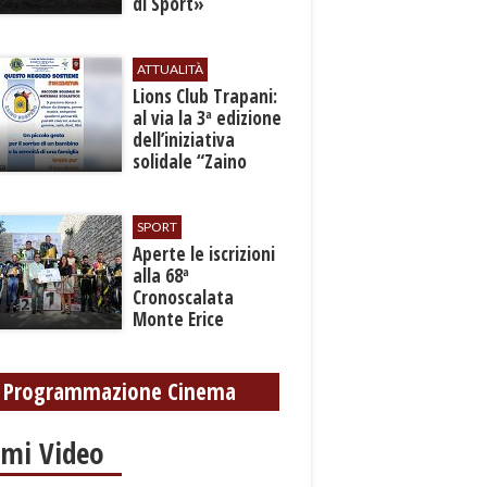
di Sport»
ATTUALITÀ
Lions Club Trapani:
al via la 3ª edizione
dell’iniziativa
solidale “Zaino
Sospeso”
SPORT
Aperte le iscrizioni
alla 68ª
Cronoscalata
Monte Erice
Programmazione Cinema
imi Video