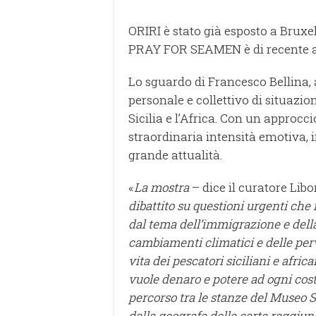
ORIRI è stato già esposto a Brux
PRAY FOR SEAMEN è di recente ap
Lo sguardo di Francesco Bellina, 
personale e collettivo di situazi
Sicilia e l’Africa. Con un approccio
straordinaria intensità emotiva, in
grande attualità.
«
La mostra
– dice il curatore Lib
dibattito su questioni urgenti che r
dal tema dell’immigrazione e della 
cambiamenti climatici e delle per
vita dei pescatori siciliani e afric
vuole denaro e potere ad ogni cost
percorso tra le stanze del Museo 
dalla geografa delle carte raggiun