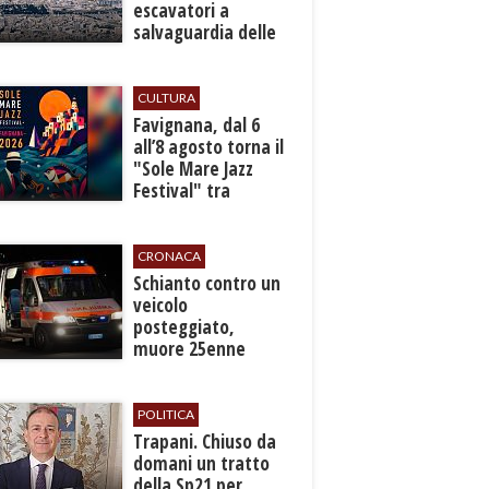
escavatori a
salvaguardia delle
reti idrica e
fognaria
CULTURA
Favignana, dal 6
all’8 agosto torna il
"Sole Mare Jazz
Festival" tra
musica, arte e
cultura
CRONACA
​Schianto contro un
veicolo
posteggiato,
muore 25enne
nell’Ennese
POLITICA
​Trapani. Chiuso da
domani un tratto
della Sp21 per