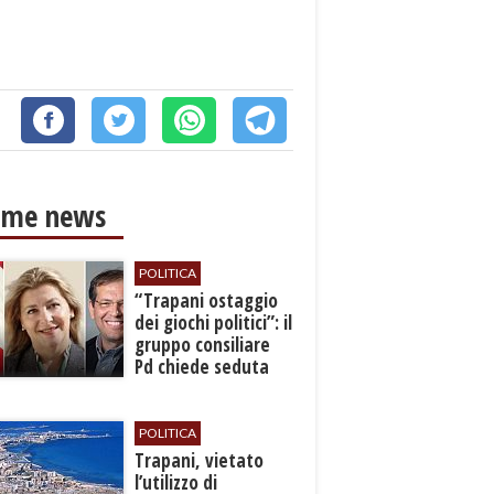
ime news
POLITICA
​“Trapani ostaggio
dei giochi politici”: il
gruppo consiliare
Pd chiede seduta
anticipata per il
bilancio
POLITICA
​Trapani, vietato
l’utilizzo di