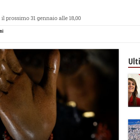
l prossimo 31 gennaio alle 18,00
ni
Ult