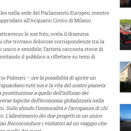
elles nella sede del Parlamento Europeo, mentre
prodato all’Acquario Civico di Milano.
attraverso le sue foto, svela il dramma
oni che trovano dolorose corrispondenze tra la
 unico e sensibile, l’artista racconta storie di
vitando il pubblico a riflettere su temi di
orio Palmeri –
ore la possibilità di aprire un
iguardano tutti noi e la vita del nostro pianeta:
prostituzione a quello dell’influsso dei
verse logiche dell’economia globalizzata nella
ani. Sullo sfondo l’immoralità e l’arroganza di chi
o. L’allestimento dei due progetti in un unico
San Roccoconduce i visitatori ad un viaggio che
ge quella dei cuori
».