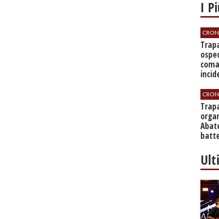
I P
CRON
​Trap
osped
coma
incid
CRON
​Trap
organ
Abate
batte
Ult