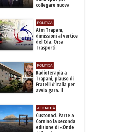
collegare nuova
fermata ferroviaria
all’aeroporto
POLITICA
​Atm Trapani,
dimissioni al vertice
del Cda. Orsa
Trasporti:
“Situazione grave,
urgono interventi”
POLITICA
Radioterapia a
Trapani, plauso di
Fratelli d’Italia per
avvio gara. Il
Comitato: “Dopo 14
anni è una
sconfitta”
ATTUALITÀ
Custonaci. Parte a
Cornino la seconda
edizione di «Onde