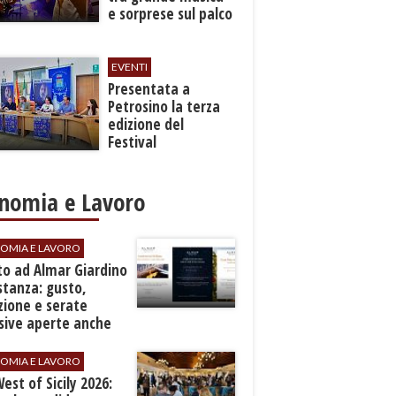
e sorprese sul palco
EVENTI
Presentata a
Petrosino la terza
edizione del
Festival
Internazione della
Canzone Italiana
"Voci dal
nomia e Lavoro
Mediterraneo"
OMIA E LAVORO
to ad Almar Giardino
stanza: gusto,
zione e serate
sive aperte anche
ospiti esterni
OMIA E LAVORO
est of Sicily 2026: