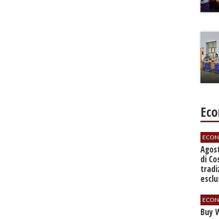
Eco
ECON
Agos
di Co
tradi
esclu
agli 
ECON
Buy W