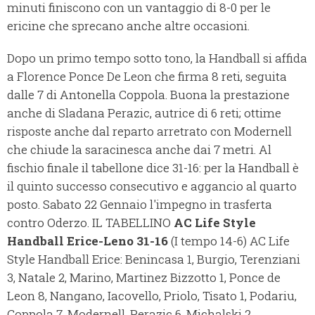
minuti finiscono con un vantaggio di 8-0 per le
ericine che sprecano anche altre occasioni.
Dopo un primo tempo sotto tono, la Handball si affida
a Florence Ponce De Leon che firma 8 reti, seguita
dalle 7 di Antonella Coppola. Buona la prestazione
anche di Sladana Perazic, autrice di 6 reti; ottime
risposte anche dal reparto arretrato con Modernell
che chiude la saracinesca anche dai 7 metri. Al
fischio finale il tabellone dice 31-16: per la Handball è
il quinto successo consecutivo e aggancio al quarto
posto. Sabato 22 Gennaio l'impegno in trasferta
contro Oderzo. IL TABELLINO
AC Life Style
Handball Erice-Leno 31-16
(I tempo 14-6)
AC Life
Style Handball Erice
: Benincasa 1, Burgio, Terenziani
3, Natale 2, Marino, Martinez Bizzotto 1, Ponce de
Leon 8, Nangano, Iacovello, Priolo, Tisato 1, Podariu,
Coppola 7, Modernell, Perazic 6, Michalski 2.