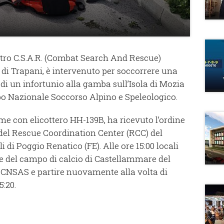
ntro C.S.A.R. (Combat Search And Rescue)
 di Trapani, è intervenuto per soccorrere una
di un infortunio alla gamba sull’Isola di Mozia
rpo Nazionale Soccorso Alpino e Speleologico.
rme con elicottero HH-139B, ha ricevuto l’ordine
 del Rescue Coordination Center (RCC) del
i Poggio Renatico (FE). Alle ore 15:00 locali
one del campo di calcio di Castellammare del
 CNSAS e partire nuovamente alla volta di
5:20.