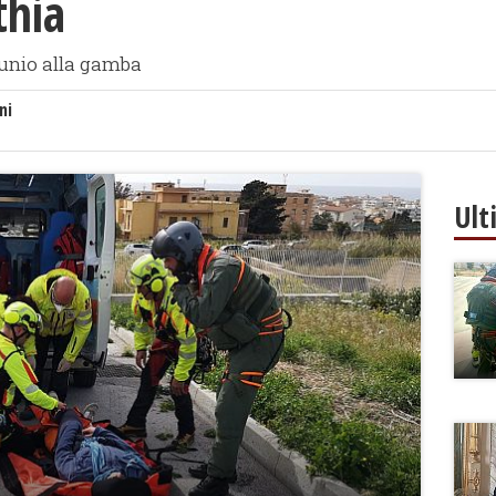
thia
tunio alla gamba
ni
Ult