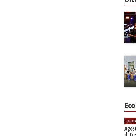
Eco
ECON
Agos
di Co