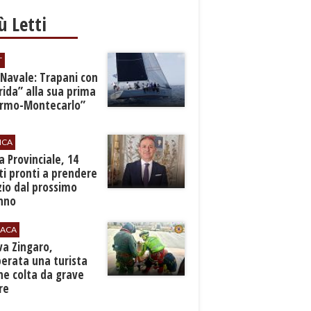
iù Letti
T
 Navale: Trapani con
ida” alla sua prima
ermo-Montecarlo”
ICA
zia Provinciale, 14
i pronti a prendere
zio dal prossimo
nno
ACA
rva Zingaro,
erata una turista
ne colta da grave
re