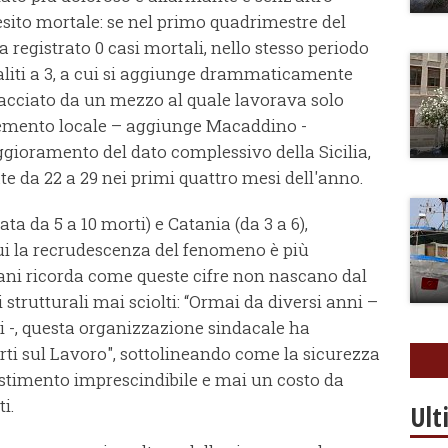
esito mortale: se nel primo quadrimestre del
 registrato 0 casi mortali, nello stesso periodo
saliti a 3, a cui si aggiunge drammaticamente
acciato da un mezzo al quale lavorava solo
remento locale – aggiunge Macaddino -
gioramento del dato complessivo della Sicilia,
e da 22 a 29 nei primi quattro mesi dell'anno.
a da 5 a 10 morti) e Catania (da 3 a 6),
cui la recrudescenza del fenomeno è più
pani ricorda come queste cifre non nascano dal
i strutturali mai sciolti: “Ormai da diversi anni –
i -, questa organizzazione sindacale ha
i sul Lavoro", sottolineando come la sicurezza
stimento imprescindibile e mai un costo da
i.
Ult