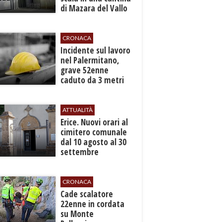
di Mazara del Vallo
CRONACA
​Incidente sul lavoro
nel Palermitano,
grave 52enne
caduto da 3 metri
in un cantiere
ATTUALITÀ
​Erice. Nuovi orari al
cimitero comunale
dal 10 agosto al 30
settembre
CRONACA
​Cade scalatore
22enne in cordata
su Monte