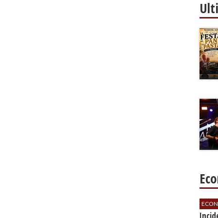
Ult
Eco
ECON
​Inci