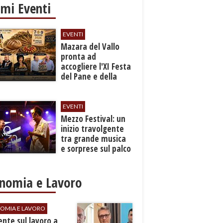
imi Eventi
EVENTI
Mazara del Vallo
pronta ad
accogliere l'XI Festa
del Pane e della
Pasta
EVENTI
Mezzo Festival: un
inizio travolgente
tra grande musica
e sorprese sul palco
nomia e Lavoro
OMIA E LAVORO
dente sul lavoro a