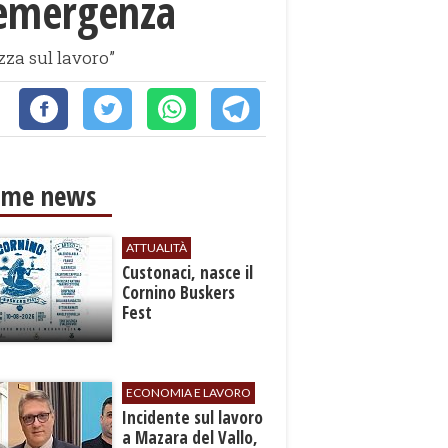
’emergenza
zza sul lavoro”
ime news
ATTUALITÀ
Custonaci, nasce il
Cornino Buskers
Fest
ECONOMIA E LAVORO
​Incidente sul lavoro
a Mazara del Vallo,