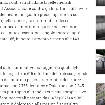
 dati estratti dalle tabelle mensili
r l'Assicurazione contro gli Infortuni sul Lavoro
he delineano un quadro preoccupante sia sul
u quello, ancor più drammatico, dei casi
enunce di infortunio, queste nel territorio
costante crescita: nel singolo mese di aprile
tate 165, in netto aumento rispetto alle 143
 il dato cumulativo ha raggiunto quota 649
o rispetto ai 616 infortuni dello stesso periodo
o distante dai picchi drammatici delle aree
atania con 2.765 denunce o Palermo con 2.245
linea purtroppo al trend di crescita complessivo
 denunce totali passare da 8.473 (2025) a 9.383
dato più doloroso e allarmante è senz’altro