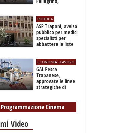
Pellegrino,
recuperato con
grave ferita a una
gamba
POLITICA
ASP Trapani, avviso
pubblico per medici
specialisti per
abbattere le liste
d'attesa
ECONOMIA E LAVORO
GAL Pesca
Trapanese,
approvate le linee
strategiche di
sviluppo: Stati
Generali il 24
settembre
Programmazione Cinema
imi Video