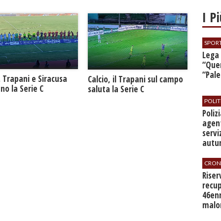
I P
SPOR
​Lega
“Quer
“Pal
. Trapani e Siracusa
Calcio, il Trapani sul campo
no la Serie C
saluta la Serie C
POLIT
​Poli
agent
servi
autu
CRON
​Rise
recup
46en
malo