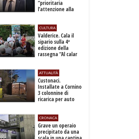
“prioritaria
l’attenzione alla
sicurezza”
CULTURA
Valderice. Cala il
sipario sulla 4ª
edizione della
rassegna “Al calar
del sole - Libri ed
autori”
ATTUALITÀ
Custonaci.
Installate a Cornino
3 colonnine di
ricarica per auto
elettriche
CRONACA
​Grave un operaio
precipitato da una
scala in una cantina