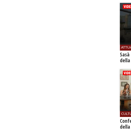
ATTU
Sasà 
della
CULT
Conf
della