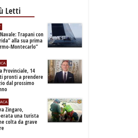
iù Letti
T
 Navale: Trapani con
ida” alla sua prima
ermo-Montecarlo”
ICA
zia Provinciale, 14
i pronti a prendere
zio dal prossimo
nno
ACA
rva Zingaro,
erata una turista
ne colta da grave
re