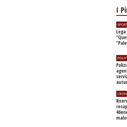
I P
SPOR
​Lega
“Quer
“Pal
POLIT
​Poli
agent
servi
autu
CRON
​Rise
recup
46en
malo