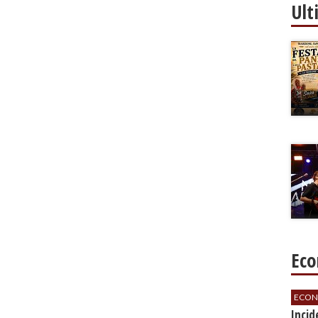
Ult
Eco
ECON
​Inci