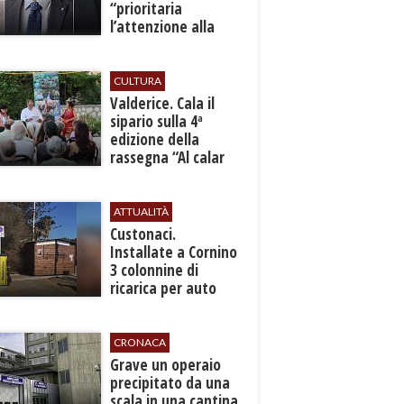
“prioritaria
l’attenzione alla
sicurezza”
CULTURA
Valderice. Cala il
sipario sulla 4ª
edizione della
rassegna “Al calar
del sole - Libri ed
autori”
ATTUALITÀ
Custonaci.
Installate a Cornino
3 colonnine di
ricarica per auto
elettriche
CRONACA
​Grave un operaio
precipitato da una
scala in una cantina