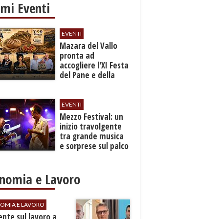
imi Eventi
EVENTI
Mazara del Vallo
pronta ad
accogliere l'XI Festa
del Pane e della
Pasta
EVENTI
Mezzo Festival: un
inizio travolgente
tra grande musica
e sorprese sul palco
nomia e Lavoro
OMIA E LAVORO
dente sul lavoro a