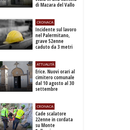
di Mazara del Vallo
CRONACA
​Incidente sul lavoro
nel Palermitano,
grave 52enne
caduto da 3 metri
in un cantiere
ATTUALITÀ
​Erice. Nuovi orari al
cimitero comunale
dal 10 agosto al 30
settembre
CRONACA
​Cade scalatore
22enne in cordata
su Monte