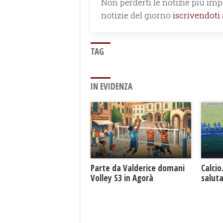
Non perderti le notizie più impo
notizie del giorno
iscrivendoti
TAG
IN EVIDENZA
Parte da Valderice domani
Calcio
Volley S3 in Agorà
saluta