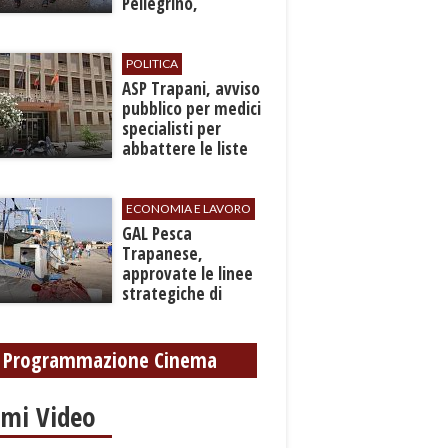
Pellegrino,
recuperato con
grave ferita a una
gamba
POLITICA
ASP Trapani, avviso
pubblico per medici
specialisti per
abbattere le liste
d'attesa
ECONOMIA E LAVORO
GAL Pesca
Trapanese,
approvate le linee
strategiche di
sviluppo: Stati
Generali il 24
settembre
Programmazione Cinema
imi Video