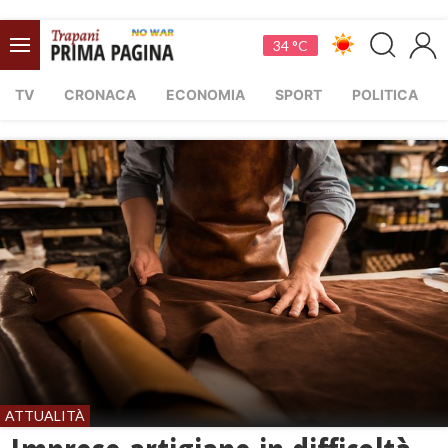
34 °C
TV
CRONACA
ECONOMIA
SPORT
POLITICA
ATTUALITÀ