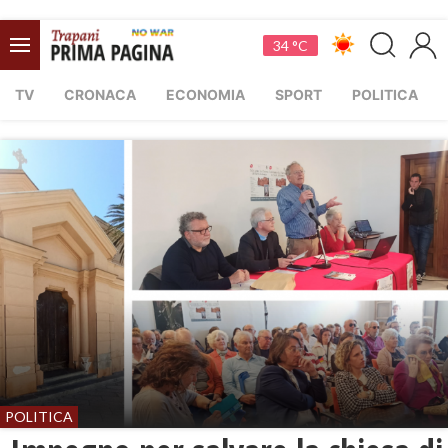
34 °C
TV
CRONACA
ECONOMIA
SPORT
POLITICA
POLITICA