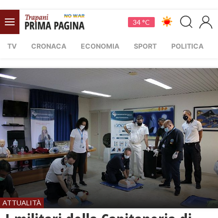
34 °C
TV
CRONACA
ECONOMIA
SPORT
POLITICA
ATTUALITÀ