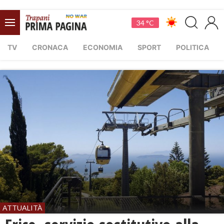
34 °C
TV
CRONACA
ECONOMIA
SPORT
POLITICA
ATTUALITÀ