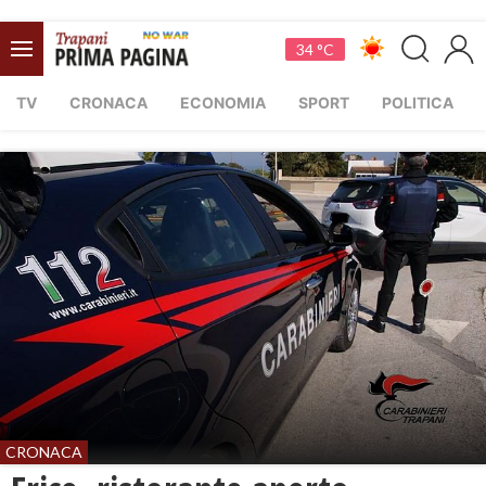
34 °C
TV
CRONACA
ECONOMIA
SPORT
POLITICA
CRONACA