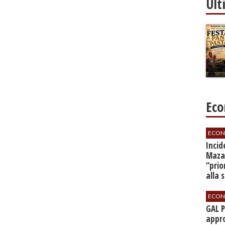
Ult
Eco
ECON
​Inci
Mazar
“prio
alla 
ECON
GAL 
appro