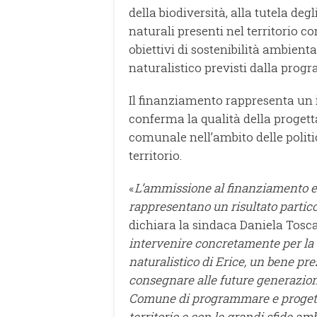
della biodiversità, alla tutela deg
naturali presenti nel territorio
obiettivi di sostenibilità ambient
naturalistico previsti dalla pro
Il finanziamento rappresenta un i
conferma la qualità della proget
comunale nell’ambito delle politi
territorio.
«
L’ammissione al finanziamento e 
rappresentano un risultato partic
dichiara la sindaca Daniela Tosc
intervenire concretamente per la 
naturalistico di Erice, un bene pr
consegnare alle future generazion
Comune di programmare e progetta
territorio e con le grandi sfide am