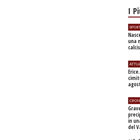
I P
SPOR
Nasce
una 
calci
ATTU
​Erice
cimit
agos
CRON
​Grav
preci
in un
del V