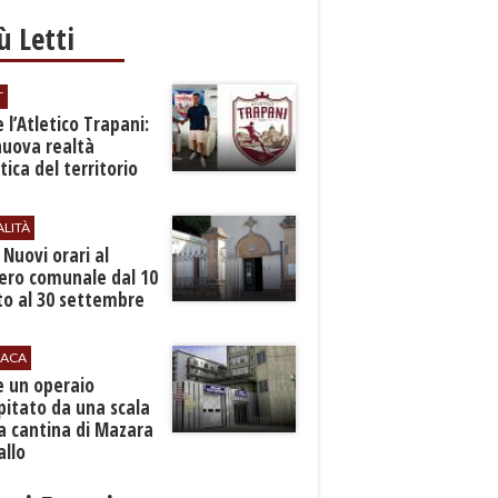
iù Letti
T
 l’Atletico Trapani:
nuova realtà
stica del territorio
ALITÀ
. Nuovi orari al
ero comunale dal 10
to al 30 settembre
ACA
e un operaio
pitato da una scala
a cantina di Mazara
allo