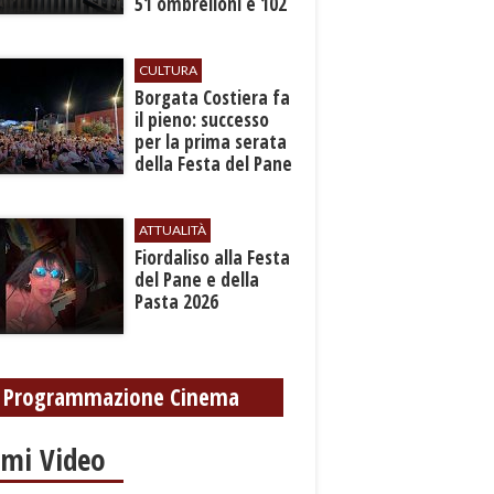
51 ombrelloni e 102
lettini
CULTURA
​Borgata Costiera fa
il pieno: successo
per la prima serata
della Festa del Pane
e della Pasta
ATTUALITÀ
Fiordaliso alla Festa
del Pane e della
Pasta 2026
Programmazione Cinema
imi Video