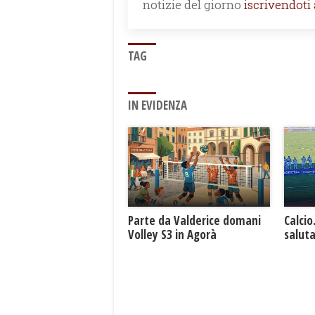
notizie del giorno
iscrivendoti
TAG
IN EVIDENZA
Parte da Valderice domani
Calcio
Volley S3 in Agorà
saluta