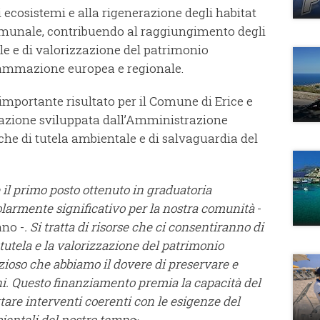
li ecosistemi e alla rigenerazione degli habitat
 comunale, contribuendo al raggiungimento degli
ale e di valorizzazione del patrimonio
grammazione europea e regionale.
mportante risultato per il Comune di Erice e
tazione sviluppata dall’Amministrazione
che di tutela ambientale e di salvaguardia del
il primo posto ottenuto in graduatoria
olarmente significativo per la nostra comunità
-
ano -
. Si tratta di risorse che ci consentiranno di
tutela e la valorizzazione del patrimonio
ezioso che abbiamo il dovere di preservare e
i. Questo finanziamento premia la capacità del
re interventi coerenti con le esigenze del
bientali del nostro tempo
».