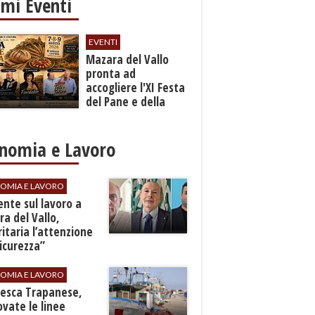
imi Eventi
EVENTI
Mazara del Vallo
pronta ad
accogliere l'XI Festa
del Pane e della
Pasta
nomia e Lavoro
OMIA E LAVORO
dente sul lavoro a
a del Vallo,
ritaria l’attenzione
sicurezza”
OMIA E LAVORO
Pesca Trapanese,
vate le linee