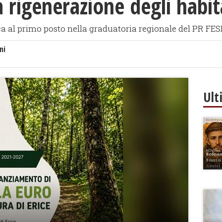
a rigenerazione degli habit
ica al primo posto nella graduatoria regionale del PR FES
ni
Ult