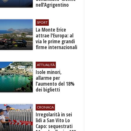
nell’Agrigentino
SPORT
La Monte Erice
attrae l'Europa: al
via le prime grandi
firme internazionali
tra le auto storiche
ATTUALITÀ
Isole minori,
allarme per
l’aumento del 18%
dei biglietti
marittimi
CRONACA
Irregolarità in sei
lidi a San Vito Lo
Capo: sequestrati