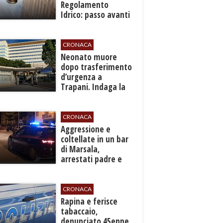
Regolamento
Idrico: passo avanti
per l'autonomia e
l'efficienza del
servizio
CRONACA
​Neonato muore
dopo trasferimento
d’urgenza a
Trapani. Indaga la
Procura
CRONACA
​Aggressione e
coltellate in un bar
di Marsala,
arrestati padre e
figlio
CRONACA
​Rapina e ferisce
tabaccaio,
denunciato 45enne