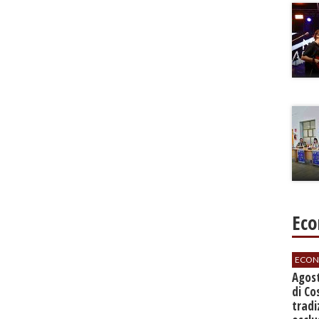
Eco
ECON
Agos
di Co
tradi