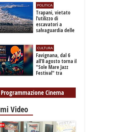
POLITICA
​Trapani, vietato
l’utilizzo di
escavatori a
salvaguardia delle
reti idrica e
fognaria
CULTURA
Favignana, dal 6
all’8 agosto torna il
"Sole Mare Jazz
Festival" tra
musica, arte e
cultura
Programmazione Cinema
imi Video