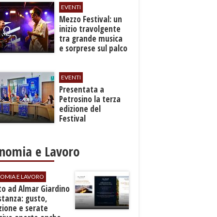
EVENTI
Mezzo Festival: un
inizio travolgente
tra grande musica
e sorprese sul palco
EVENTI
Presentata a
Petrosino la terza
edizione del
Festival
Internazione della
Canzone Italiana
"Voci dal
nomia e Lavoro
Mediterraneo"
OMIA E LAVORO
to ad Almar Giardino
stanza: gusto,
zione e serate