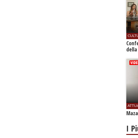
CULT
Conf
della
ATTU
Mazar
I P