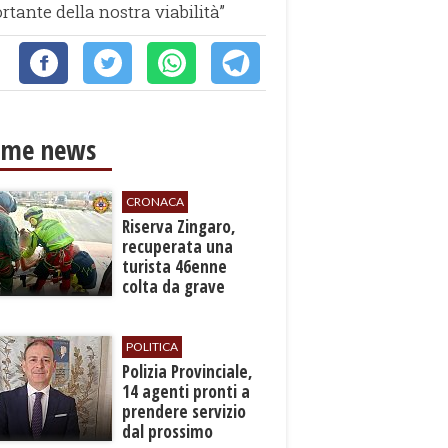
tante della nostra viabilità”
ime news
CRONACA
​Riserva Zingaro,
recuperata una
turista 46enne
colta da grave
malore
POLITICA
​Polizia Provinciale,
14 agenti pronti a
prendere servizio
dal prossimo