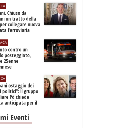
ICA
ani. Chiuso da
i un tratto della
per collegare nuova
ta ferroviaria
eroporto
ACA
anto contro un
lo posteggiato,
e 25enne
Ennese
ICA
pani ostaggio dei
i politici”: il gruppo
liare Pd chiede
a anticipata per il
cio
imi Eventi