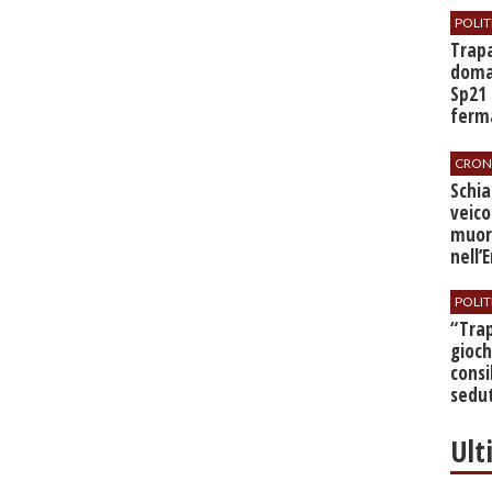
POLIT
​Trap
doman
Sp21 
ferma
all’a
CRON
​Schi
veico
muor
nell’
POLIT
​“Tra
gioch
consi
sedut
bilan
Ult