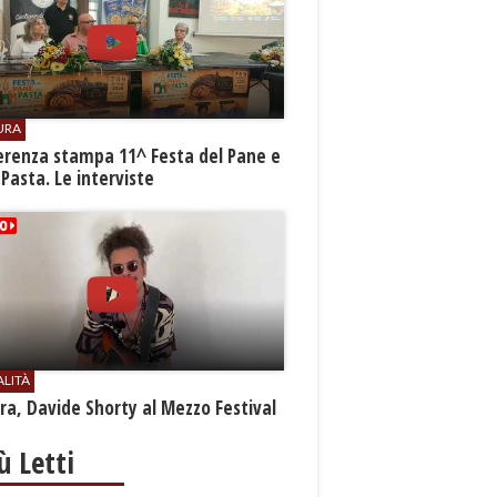
URA
erenza stampa 11^ Festa del Pane e
 Pasta. Le interviste
ALITÀ
a, Davide Shorty al Mezzo Festival
iù Letti