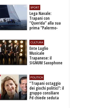
SPORT
​Lega Navale:
Trapani con
“Querida” alla sua
prima “Palermo-
Montecarlo”
CULTURA
Ente Luglio
Musicale
Trapanese: il
SIGNUM Saxophone
Quartet in concerto
con l’“American
Dream”
POLITICA
​“Trapani ostaggio
dei giochi politici”: il
gruppo consiliare
Pd chiede seduta
anticipata per il
bilancio