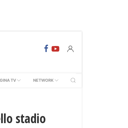
GINA TV
NETWORK
llo stadio