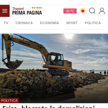
35 °C
TV
CRONACA
ECONOMIA
SPORT
POLITICA
POLITICA