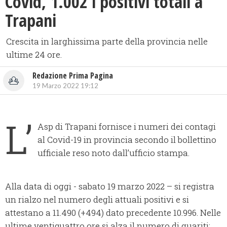
Covid, 1.002 i positivi totali a
Trapani
Crescita in larghissima parte della provincia nelle
ultime 24 ore.
Redazione Prima Pagina
19 Marzo 2022 19:12
L’
Asp di Trapani fornisce i numeri dei contagi
al Covid-19 in provincia secondo il bollettino
ufficiale reso noto dall’ufficio stampa.
Alla data di oggi - sabato 19 marzo 2022 – si registra
un rialzo nel numero degli attuali positivi e si
attestano a 11.490 (+494) dato precedente 10.996. Nelle
ultime ventiquattro ore si alza il numero di guariti: