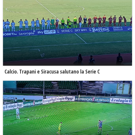
Calcio. Trapani e Siracusa salutano la Serie C