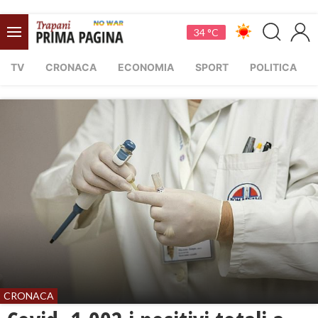
34 °C
TV
CRONACA
ECONOMIA
SPORT
POLITICA
CRONACA