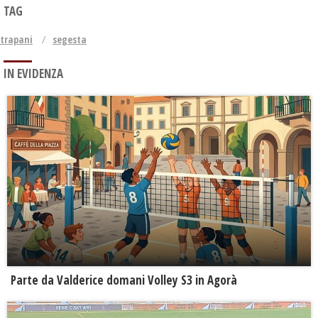
TAG
trapani
segesta
IN EVIDENZA
Parte da Valderice domani Volley S3 in Agorà