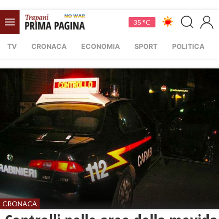
35 °C
TV
CRONACA
ECONOMIA
SPORT
POLITICA
CRONACA