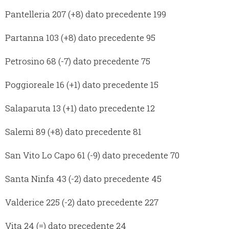
Pantelleria 207 (+8) dato precedente 199
Partanna 103 (+8) dato precedente 95
Petrosino 68 (-7) dato precedente 75
Poggioreale 16 (+1) dato precedente 15
Salaparuta 13 (+1) dato precedente 12
Salemi 89 (+8) dato precedente 81
San Vito Lo Capo 61 (-9) dato precedente 70
Santa Ninfa 43 (-2) dato precedente 45
Valderice 225 (-2) dato precedente 227
Vita 24 (=) dato precedente 24