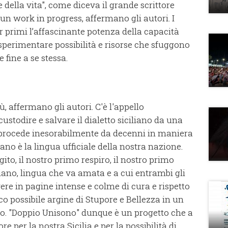
se della vita", come diceva il grande scrittore
n work in progress, affermano gli autori. I
 primi l’affascinante potenza della capacità
 sperimentare possibilità e risorse che sfuggono
 fine a se stessa.
ù, affermano gli autori. C'è l'appello
ustodire e salvare il dialetto siciliano da una
he procede inesorabilmente da decenni in maniera
ano è la lingua ufficiale della nostra nazione.
gito, il nostro primo respiro, il nostro primo
liano, lingua che va amata e a cui entrambi gli
vere in pagine intense e colme di cura e rispetto
ico possibile argine di Stupore e Bellezza in un
o. "Doppio Unisono" dunque è un progetto che a
 per la nostra Sicilia e per la possibilità di