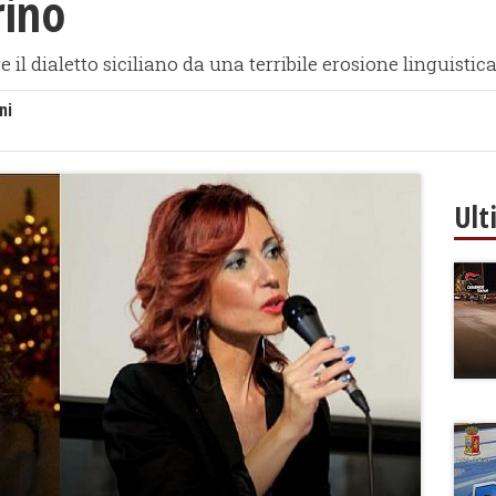
rino
e il dialetto siciliano da una terribile erosione linguisti
ni
Ult