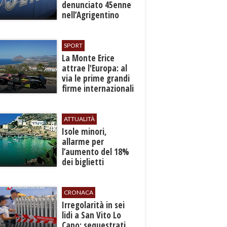
denunciato 45enne
nell’Agrigentino
SPORT
La Monte Erice
attrae l'Europa: al
via le prime grandi
firme internazionali
tra le auto storiche
ATTUALITÀ
Isole minori,
allarme per
l’aumento del 18%
dei biglietti
marittimi
CRONACA
Irregolarità in sei
lidi a San Vito Lo
Capo: sequestrati