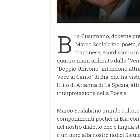
B
ia Cusumano, docente pres
Marco Scalabrino, poeta, s
trapanese, esordiscono in
quattro mani animato dalla "Vener
"Doppio Unisono" intendono attrav
Voce al Canto" di Bia, che ha visto
Il filo di Arianna di La Spezia, at
interpretazione della Poesia.
Marco Scalabrino grande cultore e
componimenti poetici di Bia, con t
del nostro dialetto che è lingua 
è un inno alla nostre radici Sicul