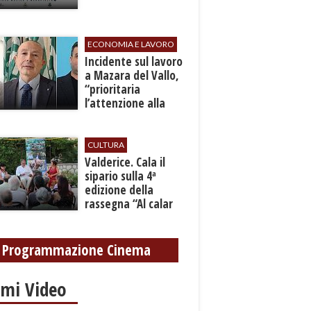
ECONOMIA E LAVORO
​Incidente sul lavoro
a Mazara del Vallo,
“prioritaria
l’attenzione alla
sicurezza”
CULTURA
Valderice. Cala il
sipario sulla 4ª
edizione della
rassegna “Al calar
del sole - Libri ed
autori”
Programmazione Cinema
imi Video