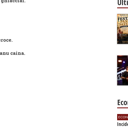
Ult
 ghiacciai.
roce.
anu caina.
Eco
ECON
​Inci