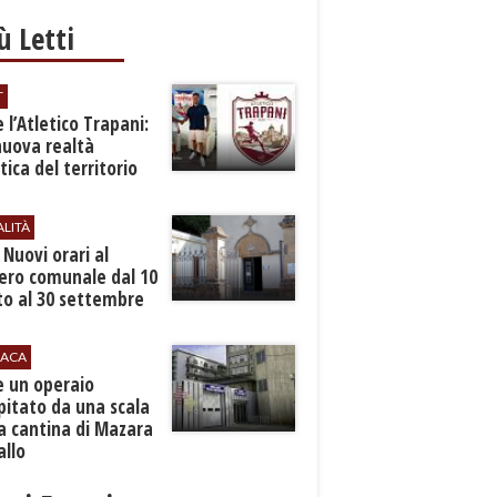
iù Letti
T
 l’Atletico Trapani:
nuova realtà
stica del territorio
ALITÀ
. Nuovi orari al
ero comunale dal 10
to al 30 settembre
ACA
e un operaio
pitato da una scala
a cantina di Mazara
allo