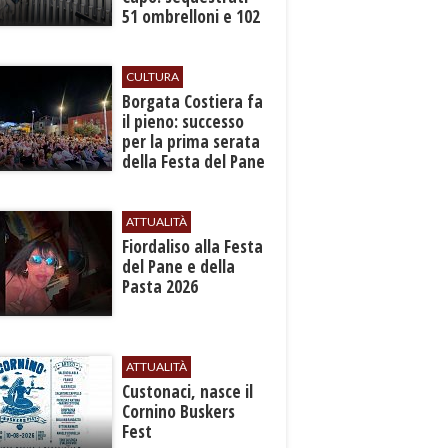
51 ombrelloni e 102
lettini
CULTURA
​Borgata Costiera fa
il pieno: successo
per la prima serata
della Festa del Pane
e della Pasta
ATTUALITÀ
Fiordaliso alla Festa
del Pane e della
Pasta 2026
ATTUALITÀ
Custonaci, nasce il
Cornino Buskers
Fest