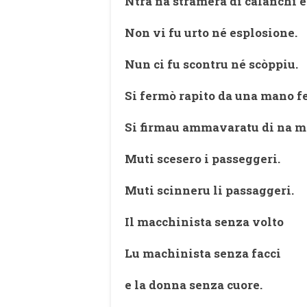
Ntra na stramera di calanchi e
Non vi fu urto né esplosione.
Nun ci fu scontru né scòppiu.
Si fermò rapito da una mano fe
Si firmau ammavaratu di na m
Muti scesero i passeggeri.
Muti scinneru li passaggeri.
Il macchinista senza volto
Lu machinista senza facci
e la donna senza cuore.