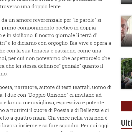
ttraverso una doppia lente.
e da un amore reverenziale per "le parole" si
loro primo componimento poetico in doppia
e in siciliano. Il nostro giornale li terrà d'
ri" e lo diciamo con orgoglio. Bia vive e opera a
he con la sua tenacia e passione, come una
mai, per cui non potevamo che aspettarcelo che
ea che lei stessa definisce" geniale" quanto il
ino.
poeta, narratore, autore di testi teatrali, uomo di
ia. I due con "Doppio Unisono" ci invitano ad
ia e la sua meravigliosa, espressiva e potente
ano a nutrirci il cuore di Poesia e di Bellezza e ci
etto a quattro mani. Chi vince nella vita non è
Ult
i lavora insieme e sa fare squadra. Per cui oggi