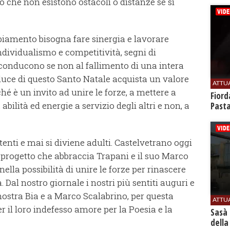
 che non esistono ostacoli o distanze se si
biamento bisogna fare sinergia e lavorare
ndividualismo e competitività, segni di
 conducono se non al fallimento di una intera
luce di questo Santo Natale acquista un valore
ATTU
é è un invito ad unire le forze, a mettere a
Fiord
bilità ed energie a servizio degli altri e non, a
Past
otenti e mai si diviene adulti. Castelvetrano oggi
progetto che abbraccia Trapani e il suo Marco
lla possibilità di unire le forze per rinascere
. Dal nostro giornale i nostri più sentiti auguri e
 nostra Bia e a Marco Scalabrino, per questa
ATTU
er il loro indefesso amore per la Poesia e la
Sasà 
della