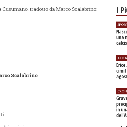
I P
ia Cusumano, tradotto da Marco Scalabrino:
SPOR
Nasce
una 
calci
ATTU
​Erice
cimit
arco Scalabrino
agos
CRON
​Grav
preci
in un
ti.
del V