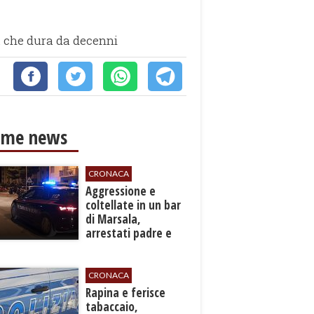
ca che dura da decenni
ime news
CRONACA
​Aggressione e
coltellate in un bar
di Marsala,
arrestati padre e
figlio
CRONACA
​Rapina e ferisce
tabaccaio,