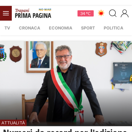
34 °C
TV
CRONACA
ECONOMIA
SPORT
POLITICA
ATTUALITÀ