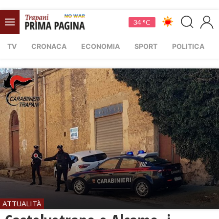
34 °C
TV
CRONACA
ECONOMIA
SPORT
POLITICA
ATTUALITÀ