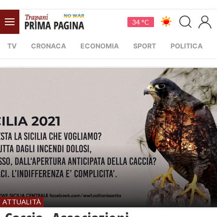
34 °C
TV
CRONACA
ECONOMIA
SPORT
POLITICA
ATTUALITÀ