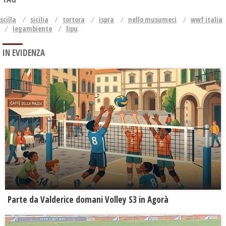
scilla
sicilia
tortora
ispra
nello musumeci
wwf italia
legambiente
lipu
IN EVIDENZA
Parte da Valderice domani Volley S3 in Agorà