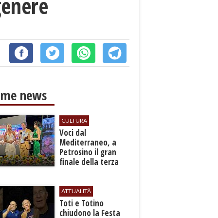
genere
ime news
CULTURA
Voci dal
Mediterraneo, a
Petrosino il gran
finale della terza
edizione: attesi sul
palco i Jalisse
ATTUALITÀ
Toti e Totino
chiudono la Festa