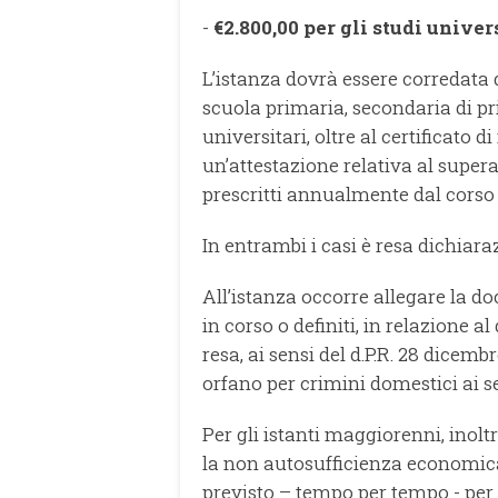
-
€2.800,00 per gli studi univers
L’istanza dovrà essere corredata d
scuola primaria, secondaria di pr
universitari, oltre al certificato 
un’attestazione relativa al supe
prescritti annualmente dal corso d
In entrambi i casi è resa dichiaraz
All’istanza occorre allegare la d
in corso o definiti, in relazione al
resa, ai sensi del d.P.R. 28 dicemb
orfano per crimini domestici ai sen
Per gli istanti maggiorenni, inol
la non autosufficienza economica
previsto – tempo per tempo - per 