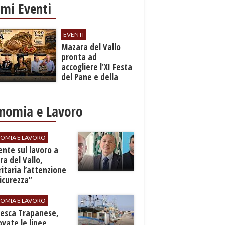
imi Eventi
EVENTI
Mazara del Vallo
pronta ad
accogliere l'XI Festa
del Pane e della
Pasta
nomia e Lavoro
OMIA E LAVORO
dente sul lavoro a
a del Vallo,
ritaria l’attenzione
sicurezza”
OMIA E LAVORO
Pesca Trapanese,
vate le linee