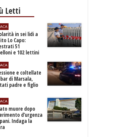
iù Letti
ACA
larità in sei lidi a
ito Lo Capo:
strati 51
lloni e 102 lettini
ACA
essione e coltellate
 bar di Marsala,
tati padre e figlio
ACA
nato muore dopo
ferimento d’urgenza
pani. Indaga la
ura