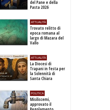
del Pane e della
Pasta 2026
ATTUALITÀ
​Trovato relitto di
epoca romana al
largo di Mazara del
Vallo
ATTUALITÀ
La Diocesi di
Trapani in festa per
la Solennità di
Santa Chiara
d’Assisi
POLITICA
Misiliscemi,
approvato il
Regolamento