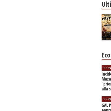
Ult
Eco
ECON
​Inci
Mazar
“prio
alla 
ECON
GAL 
appro