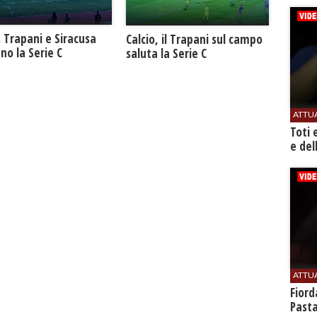
. Trapani e Siracusa
Calcio, il Trapani sul campo
no la Serie C
saluta la Serie C
ATTU
Toti 
e del
ATTU
Fiord
Past