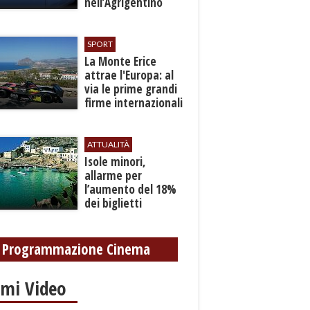
nell’Agrigentino
SPORT
La Monte Erice
attrae l'Europa: al
via le prime grandi
firme internazionali
tra le auto storiche
ATTUALITÀ
Isole minori,
allarme per
l’aumento del 18%
dei biglietti
marittimi
Programmazione Cinema
imi Video