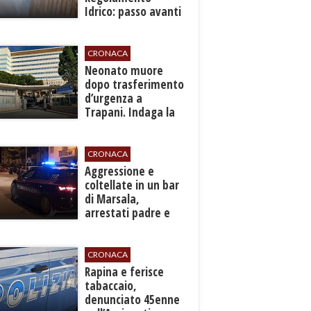
Idrico: passo avanti
per l'autonomia e
l'efficienza del
servizio
CRONACA
​Neonato muore
dopo trasferimento
d’urgenza a
Trapani. Indaga la
Procura
CRONACA
​Aggressione e
coltellate in un bar
di Marsala,
arrestati padre e
figlio
CRONACA
​Rapina e ferisce
tabaccaio,
denunciato 45enne