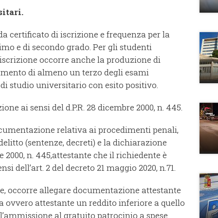
itari.
a certificato di iscrizione e frequenza per la
imo e di secondo grado. Per gli studenti
di iscrizione occorre anche la produzione di
ramento di almeno un terzo degli esami
i studio universitario con esito positivo.
ione ai sensi del d.P.R. 28 dicembre 2000, n. 445.
ocumentazione relativa ai procedimenti penali,
 delitto (sentenze, decreti) e la dichiarazione
re 2000, n. 445,attestante che il richiedente è
si dell’art. 2 del decreto 21 maggio 2020, n.71.
tre, occorre allegare documentazione attestante
 ovvero attestante un reddito inferiore a quello
l’ammissione al gratuito patrocinio a spese