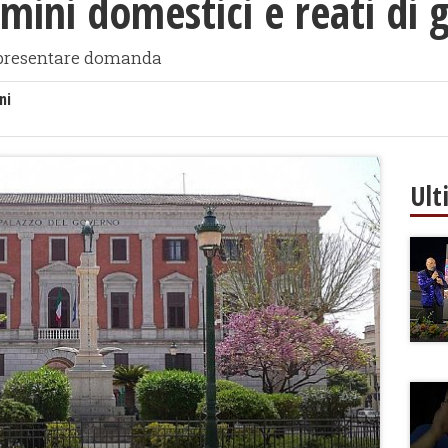
imini domestici e reati di 
r presentare domanda
ni
Ult