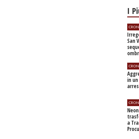
I P
CRON
Irrego
San V
seque
ombre
CRON
​Aggr
in un
arres
CRON
​Neo
tras
a Tra
Proc