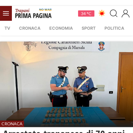
34 °C
TV
CRONACA
ECONOMIA
SPORT
POLITICA
CRONACA