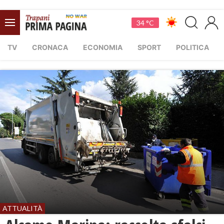
34 °C
TV
CRONACA
ECONOMIA
SPORT
POLITICA
ATTUALITÀ