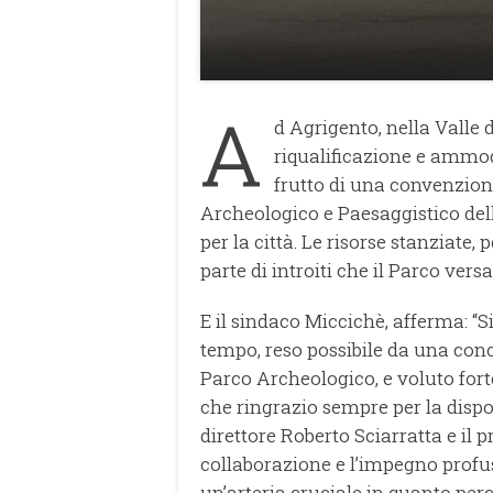
A
d Agrigento, nella Valle d
riqualificazione e ammod
frutto di una convenzione
Archeologico e Paesaggistico della
per la città. Le risorse stanziate
parte di introiti che il Parco ver
E il sindaco Miccichè, afferma: “S
tempo, reso possibile da una concr
Parco Archeologico, e voluto for
che ringrazio sempre per la disponi
direttore Roberto Sciarratta e il p
collaborazione e l’impegno profu
un’arteria cruciale in quanto pe