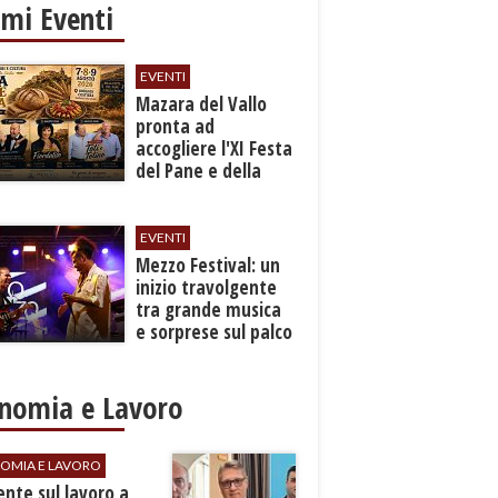
imi Eventi
EVENTI
Mazara del Vallo
pronta ad
accogliere l'XI Festa
del Pane e della
Pasta
EVENTI
Mezzo Festival: un
inizio travolgente
tra grande musica
e sorprese sul palco
nomia e Lavoro
OMIA E LAVORO
dente sul lavoro a