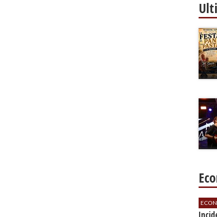
Ult
Eco
ECON
​Inci