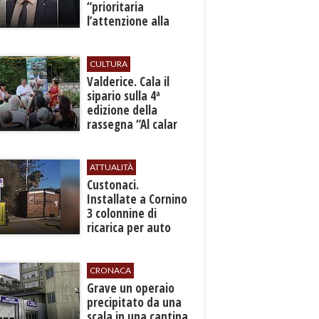
“prioritaria
l’attenzione alla
sicurezza”
CULTURA
Valderice. Cala il
sipario sulla 4ª
edizione della
rassegna “Al calar
del sole - Libri ed
autori”
ATTUALITÀ
Custonaci.
Installate a Cornino
3 colonnine di
ricarica per auto
elettriche
CRONACA
​Grave un operaio
precipitato da una
scala in una cantina