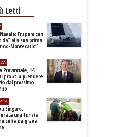
iù Letti
T
 Navale: Trapani con
ida” alla sua prima
ermo-Montecarlo”
ICA
zia Provinciale, 14
i pronti a prendere
zio dal prossimo
nno
ACA
rva Zingaro,
erata una turista
ne colta da grave
re