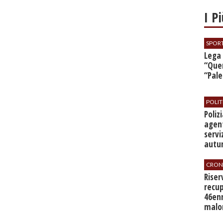
I P
SPOR
​Lega
“Quer
“Pal
POLIT
​Poli
agent
servi
autu
CRON
​Rise
recup
46en
malo