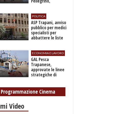
Pellegrino,
recuperato con
grave ferita a una
gamba
POLITICA
ASP Trapani, avviso
pubblico per medici
specialisti per
abbattere le liste
d'attesa
ECONOMIA E LAVORO
GAL Pesca
Trapanese,
approvate le linee
strategiche di
sviluppo: Stati
Generali il 24
settembre
Programmazione Cinema
imi Video