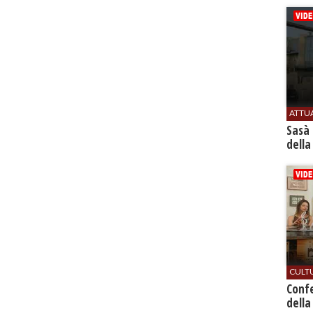
ATTU
Sasà 
della
CULT
Conf
della