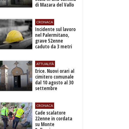
di Mazara del Vallo
CRONACA
​Incidente sul lavoro
nel Palermitano,
grave 52enne
caduto da 3 metri
in un cantiere
ATTUALITÀ
​Erice. Nuovi orari al
cimitero comunale
dal 10 agosto al 30
settembre
CRONACA
​Cade scalatore
22enne in cordata
su Monte