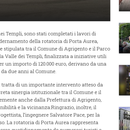
ei Templi, sono stati completati i lavori di
ernamento della rotatoria di Porta Aurea,
 stipulata tra il Comune di Agrigento e il Parco
 Valle dei Templi, finalizzata a iniziative utili
, per un importo di 120.000 euro, derivano da una
sa da due anni al Comune.
i tratta di un importante intervento atteso da
eta sinergia istituzionale tra il Comune e il
temente anche dalla Prefettura di Agrigento,
bilità e la vicinanza.Ringrazio, inoltre, il
rogettista, l’ingegnere Salvatore Pace, per la
so. La rotatoria di Porta Aurea rappresenta
rcorsa quotidianamente da numerosi turisti e