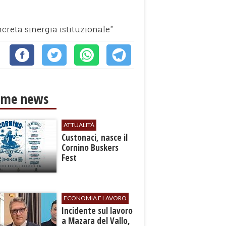
creta sinergia istituzionale"
ime news
ATTUALITÀ
Custonaci, nasce il
Cornino Buskers
Fest
ECONOMIA E LAVORO
​Incidente sul lavoro
a Mazara del Vallo,