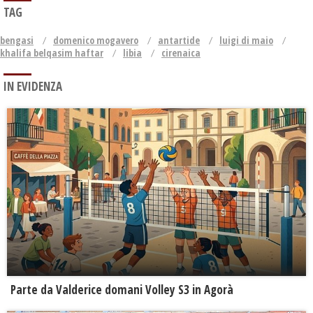
TAG
bengasi
domenico mogavero
antartide
luigi di maio
khalifa belqasim haftar
libia
cirenaica
IN EVIDENZA
Parte da Valderice domani Volley S3 in Agorà