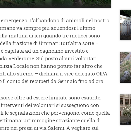
a emergenza. L’abbandono di animali nel nostro
ettimane va sempre più acuendosi: l’ultimo
e alla mattina di ieri quando tre meticci sono
della frazione di Ummari; tutt’altra sorte –
è capitata ad un cagnolino investito e
rada Verderame. Sul posto alcuni volontari
Polizia Locale non hanno potuto far altro che
ti allo stremo – dichiara il vice delegato OIPA,
 il conto dei recuperi da Gennaio fino ad ora.
risorse oltre ad essere limitate sono esaurite.
i interventi dei volontari si susseguono con
li le segnalazioni che pervengono, come quella
settimana: un’immagine straziante quella di
ire nei pressi di via Salemi. A vegliare sul