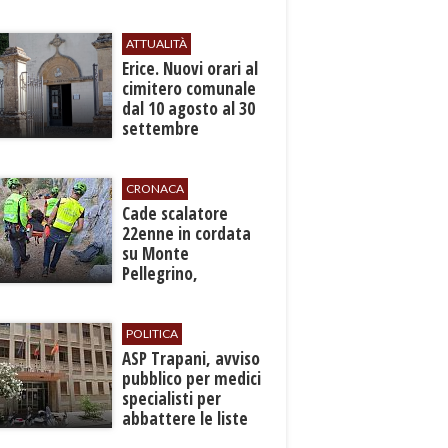
in un cantiere
ATTUALITÀ
​Erice. Nuovi orari al
cimitero comunale
dal 10 agosto al 30
settembre
CRONACA
​Cade scalatore
22enne in cordata
su Monte
Pellegrino,
recuperato con
grave ferita a una
gamba
POLITICA
ASP Trapani, avviso
pubblico per medici
specialisti per
abbattere le liste
d'attesa