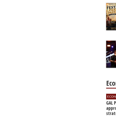
Eco
ECON
GAL 
appro
strat