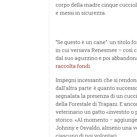
corpo della madre cinque cuccioli
e messi in sicurezza.
“Se questo è un cane”: un titolo f
in cui versava Renesmee – così c
dal suo aguzzino e poi abbandonat
raccolta fondi
.
Impegni incessanti che si rendono 
dall’altra parte: è quanto succes
segnalata la presenza di un cucciol
della Forestale di Trapani. E anco
veterinario un gatto «investito 
storico. «Al momento – aggiunge 
Johnny e Osvaldo, almeno una vent
ciascuno di noi volontari.