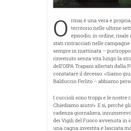
O
rmai è una vera e propri
territorio nelle ultime s
episodio, in ordine, risal
stati rintracciati nelle campagne 
sempre in mattinata – purtroppo 
rinvenuto senza vita lungo la st
dell’OIPA Trapani allertati dalla 
constatare il decesso: «Siamo giun
Balduccio Ferlito – abbiamo perso
I cuccioli sono troppi e le nostre 
Chiediamo aiuto!». E sì, perché gl
cadenza giornaliera, innumerevo
dei Vigili del Fuoco avvenuta in 
una cagna investita e lasciata mor