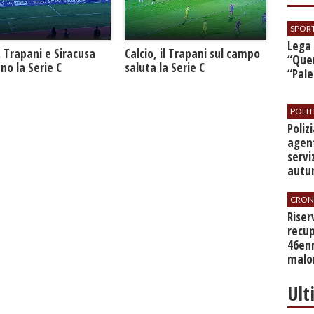
SPOR
​Lega
. Trapani e Siracusa
Calcio, il Trapani sul campo
“Quer
no la Serie C
saluta la Serie C
“Pal
POLIT
​Poli
agent
servi
autu
CRON
​Rise
recup
46en
malo
Ult