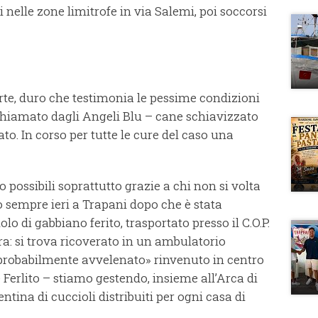
 nelle zone limitrofe in via Salemi, poi soccorsi
orte, duro che testimonia le pessime condizioni
hiamato dagli Angeli Blu – cane schiavizzato
o. In corso per tutte le cure del caso una
possibili soprattutto grazie a chi non si volta
so sempre ieri a Trapani dopo che è stata
o di gabbiano ferito, trasportato presso il C.O.P.
ra: si trova ricoverato in un ambulatorio
o probabilmente avvelenato» rinvenuto in centro
Ferlito – stiamo gestendo, insieme all’Arca di
ina di cuccioli distribuiti per ogni casa di