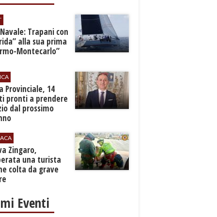
T
 Navale: Trapani con
ida” alla sua prima
ermo-Montecarlo”
ICA
zia Provinciale, 14
i pronti a prendere
zio dal prossimo
nno
ACA
rva Zingaro,
erata una turista
ne colta da grave
re
imi Eventi