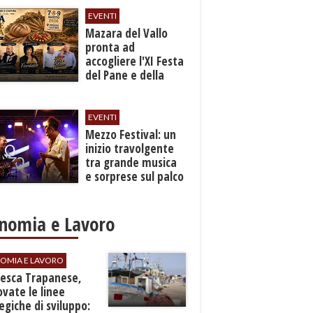
EVENTI
Mazara del Vallo
pronta ad
accogliere l'XI Festa
del Pane e della
Pasta
EVENTI
Mezzo Festival: un
inizio travolgente
tra grande musica
e sorprese sul palco
nomia e Lavoro
OMIA E LAVORO
Pesca Trapanese,
vate le linee
egiche di sviluppo: