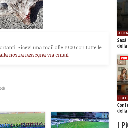
ATTU
Sasà 
della
rtanti. Ricevi una mail alle 19.00 con tutte le
 alla nostra rassegna via email.
ook
CULT
Conf
della
I P