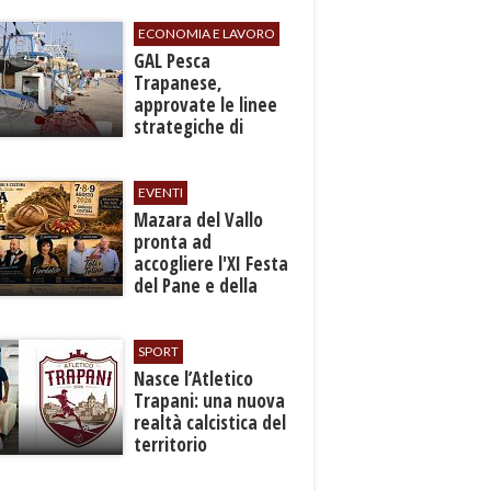
ECONOMIA E LAVORO
GAL Pesca
Trapanese,
approvate le linee
strategiche di
sviluppo: Stati
Generali il 24
settembre
EVENTI
Mazara del Vallo
pronta ad
accogliere l'XI Festa
del Pane e della
Pasta
SPORT
Nasce l’Atletico
Trapani: una nuova
realtà calcistica del
territorio