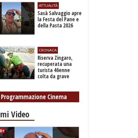
ATTUALITÀ
Sasà Salvaggio apre
la Festa del Pane e
della Pasta 2026
CRONACA
​Riserva Zingaro,
recuperata una
turista 46enne
colta da grave
malore
Programmazione Cinema
imi Video