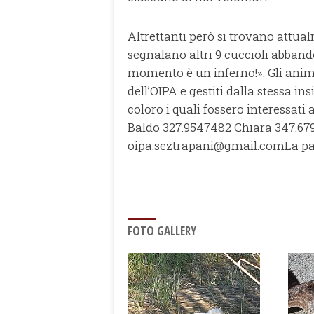
Altrettanti però si trovano attua
segnalano altri 9 cuccioli abband
momento è un inferno!». Gli anim
dell’OIPA e gestiti dalla stessa in
coloro i quali fossero interessati 
Baldo 327.9547482 Chiara 347.679
oipa.seztrapani@gmail.comLa p
FOTO GALLERY