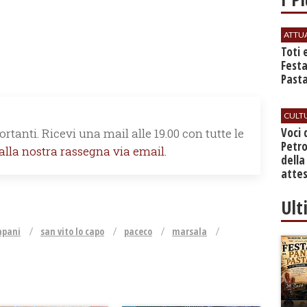
ATTU
Toti 
Festa
Past
CULT
Voci 
rtanti. Ricevi una mail alle 19.00 con tutte le
Petro
 alla nostra rassegna via email.
della
attes
Ult
apani
san vito lo capo
paceco
marsala