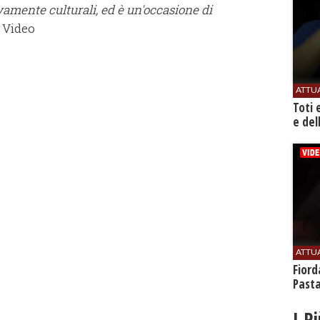
vamente culturali, ed è un'occasione di
Video
ATTU
Toti 
e del
ATTU
Fiord
Past
I P