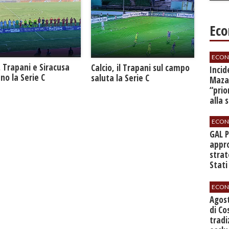
Eco
ECON
. Trapani e Siracusa
Calcio, il Trapani sul campo
​Inci
no la Serie C
saluta la Serie C
Mazar
“prio
alla 
ECON
GAL 
appro
strat
Stati
sett
ECON
Agos
di Co
tradi