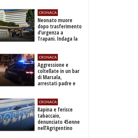
per l'autonomia e
l'efficienza del
servizio
CRONACA
​Neonato muore
dopo trasferimento
d’urgenza a
Trapani. Indaga la
Procura
CRONACA
​Aggressione e
coltellate in un bar
di Marsala,
arrestati padre e
figlio
CRONACA
​Rapina e ferisce
tabaccaio,
denunciato 45enne
nell’Agrigentino