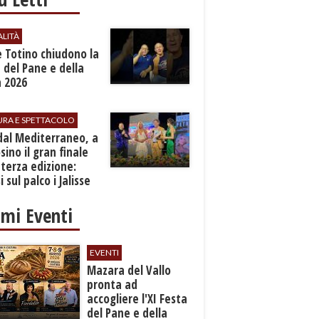
ALITÀ
e Totino chiudono la
 del Pane e della
a 2026
URA E SPETTACOLO
dal Mediterraneo, a
sino il gran finale
 terza edizione:
i sul palco i Jalisse
imi Eventi
EVENTI
Mazara del Vallo
pronta ad
accogliere l'XI Festa
del Pane e della