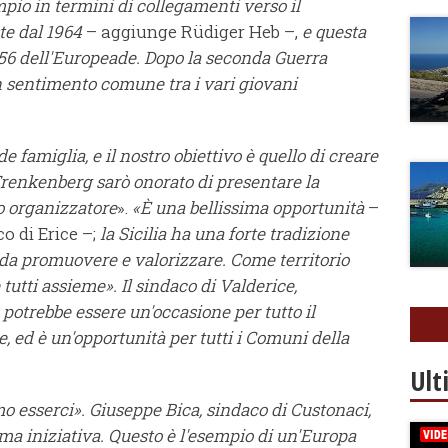
io in termini di collegamenti verso il
te dal 1964
– aggiunge Rüdiger Heb –,
e questa
56 dell'Europeade. Dopo la seconda Guerra
n sentimento comune tra i vari giovani
 famiglia, e il nostro obiettivo è quello di creare
A Frenkenberg sarò onorato di presentare la
o organizzatore
».
«È una bellissima opportunità
–
o di Erice –;
la Sicilia ha una forte tradizione
 da promuovere e valorizzare. Come territorio
tutti assieme». Il sindaco di Valderice,
 potrebbe essere un'occasione per tutto il
e, ed è un'opportunità per tutti i Comuni della
Ult
mo esserci». Giuseppe Bica, sindaco di Custonaci,
ma iniziativa. Questo è l'esempio di un'Europa