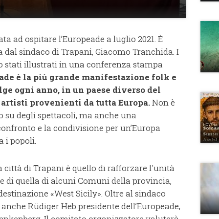
ata ad ospitare l’Europeade a luglio 2021. È
a dal sindaco di Trapani, Giacomo Tranchida. I
no stati illustrati in una conferenza stampa
ade è la più grande manifestazione folk e
lge ogni anno, in un paese diverso del
artisti provenienti da tutta Europa.
Non è
 su degli spettacoli, ma anche una
confronto e la condivisione per un’Europa
a i popoli.
 città di Trapani è quello di rafforzare l'unità
, e di quella di alcuni Comuni della provincia,
 destinazione «West Sicily». Oltre al sindaco
 anche Rüdiger Heb presidente dell’Europeade,
Frenkenberg. Il comitato organizzatore valuterà