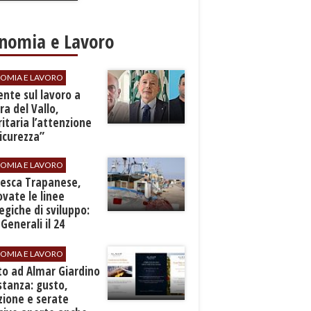
Pasta
nomia e Lavoro
OMIA E LAVORO
dente sul lavoro a
a del Vallo,
ritaria l’attenzione
sicurezza”
OMIA E LAVORO
Pesca Trapanese,
vate le linee
egiche di sviluppo:
 Generali il 24
embre
OMIA E LAVORO
to ad Almar Giardino
stanza: gusto,
zione e serate