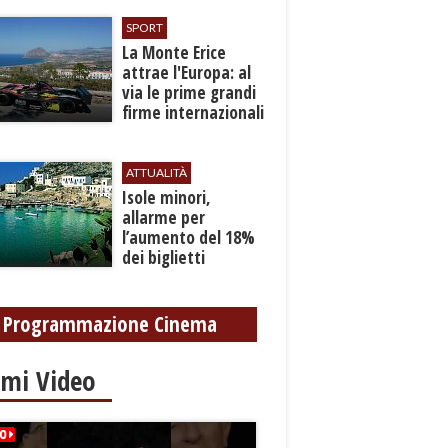
SPORT
La Monte Erice
attrae l'Europa: al
via le prime grandi
firme internazionali
tra le auto storiche
ATTUALITÀ
Isole minori,
allarme per
l’aumento del 18%
dei biglietti
marittimi
Programmazione Cinema
imi Video