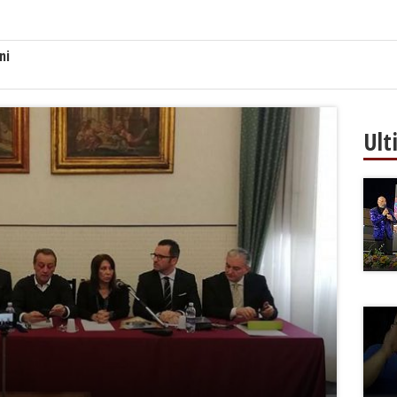
ni
Ult