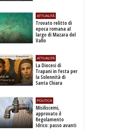
ATTUALITÀ
​Trovato relitto di
epoca romana al
largo di Mazara del
Vallo
ATTUALITÀ
La Diocesi di
Trapani in festa per
la Solennità di
Santa Chiara
d’Assisi
POLITICA
Misiliscemi,
approvato il
Regolamento
Idrico: passo avanti