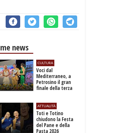
ime news
CULTURA
Voci dal
Mediterraneo, a
Petrosino il gran
finale della terza
edizione: attesi sul
palco i Jalisse
ATTUALITÀ
Toti e Totino
chiudono la Festa
del Pane e della
Pasta 2026