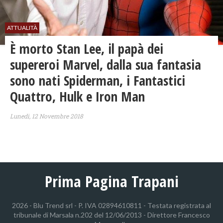
ATTUALITÀ
È morto Stan Lee, il papà dei
supereroi Marvel, dalla sua fantasia
sono nati Spiderman, i Fantastici
Quattro, Hulk e Iron Man
Lunedì, 12 Novembre 2018
Prima Pagina Trapani
2026 - Blu Trend srl - P. IVA 02894610811 - Testata registrata al
tribunale di Marsala n.202 del 12/06/2013 - Direttore Francesco