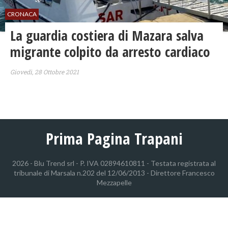
CRONACA
La guardia costiera di Mazara salva
migrante colpito da arresto cardiaco
Giovedì, 28 Ottobre 2021
Prima Pagina Trapani
2026 - Blu Trend srl - P. IVA 02894610811 - Testata registrata al
tribunale di Marsala n.202 del 12/06/2013 - Direttore Francesco
Mezzapelle