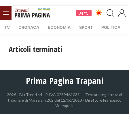
34 °C
TV
CRONACA
ECONOMIA
SPORT
POLITICA
Articoli terminati
Prima Pagina Trapani
2026 - Blu Trend srl - P. IVA 02894610811 - Testata registrata al
tribunale di Marsala n.202 del 12/06/2013 - Direttore Francesco
Mezzapelle