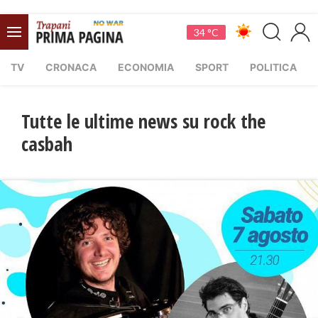
34 °C
TV
CRONACA
ECONOMIA
SPORT
POLITICA
Tutte le ultime news su rock the
casbah