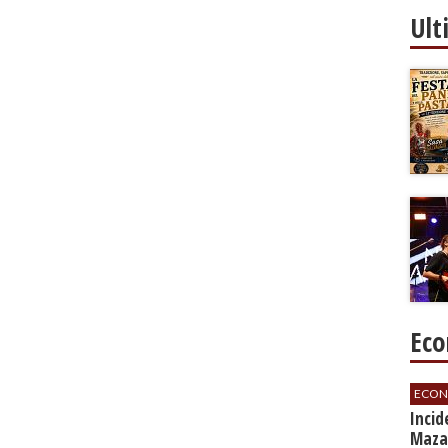
Ult
Eco
ECON
​Inci
Mazar