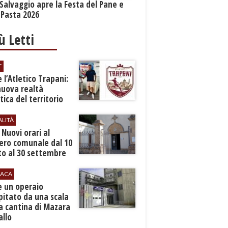
Salvaggio apre la Festa del Pane e
 Pasta 2026
iù Letti
T
 l’Atletico Trapani:
nuova realtà
stica del territorio
ALITÀ
. Nuovi orari al
ero comunale dal 10
to al 30 settembre
ACA
e un operaio
pitato da una scala
a cantina di Mazara
allo