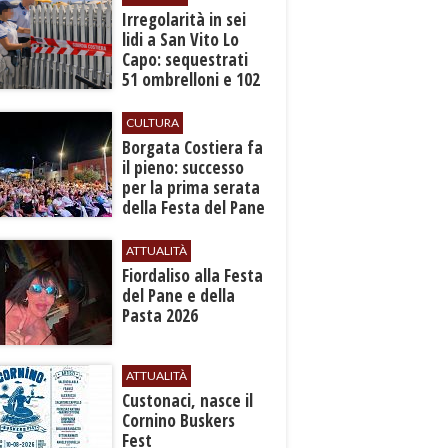
Irregolarità in sei
lidi a San Vito Lo
Capo: sequestrati
51 ombrelloni e 102
lettini
CULTURA
​Borgata Costiera fa
il pieno: successo
per la prima serata
della Festa del Pane
e della Pasta
ATTUALITÀ
Fiordaliso alla Festa
del Pane e della
Pasta 2026
ATTUALITÀ
Custonaci, nasce il
Cornino Buskers
Fest