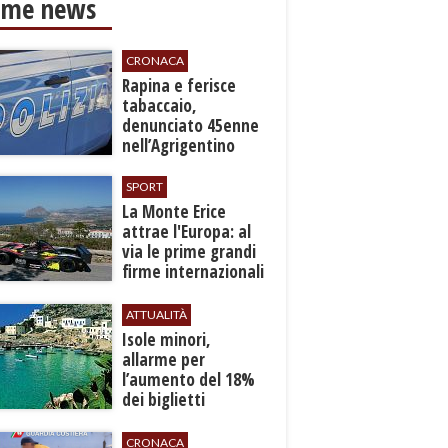
ime news
CRONACA
​Rapina e ferisce
tabaccaio,
denunciato 45enne
nell’Agrigentino
SPORT
La Monte Erice
attrae l'Europa: al
via le prime grandi
firme internazionali
tra le auto storiche
ATTUALITÀ
Isole minori,
allarme per
l’aumento del 18%
dei biglietti
marittimi
CRONACA