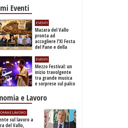
imi Eventi
EVENTI
Mazara del Vallo
pronta ad
accogliere l'XI Festa
del Pane e della
Pasta
EVENTI
Mezzo Festival: un
inizio travolgente
tra grande musica
e sorprese sul palco
nomia e Lavoro
OMIA E LAVORO
dente sul lavoro a
a del Vallo,