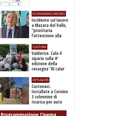
ECONOMIA E LAVORO
​Incidente sul lavoro
a Mazara del Vallo,
“prioritaria
l’attenzione alla
sicurezza”
CULTURA
Valderice. Cala il
sipario sulla 4ª
edizione della
rassegna “Al calar
del sole - Libri ed
autori”
ATTUALITÀ
Custonaci.
Installate a Cornino
3 colonnine di
ricarica per auto
elettriche
Programmazione Cinema