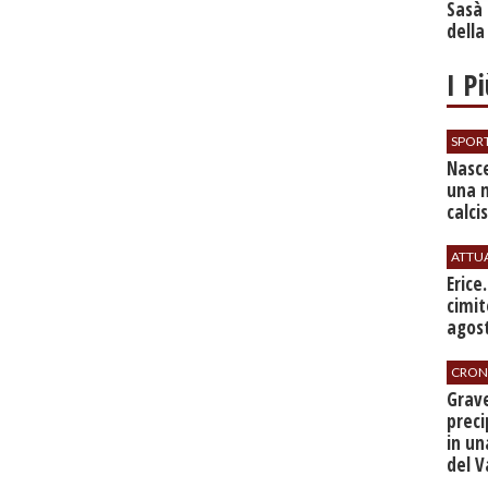
Sasà 
della
I P
SPOR
Nasce
una 
calci
ATTU
​Erice
cimit
agos
CRON
​Grav
preci
in un
del V