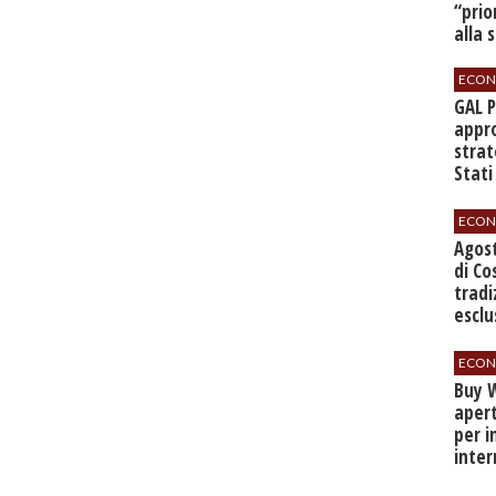
“prio
alla 
ECON
GAL 
appro
strat
Stati
sett
ECON
Agos
di Co
tradi
esclu
agli 
ECON
Buy W
apert
per i
inter