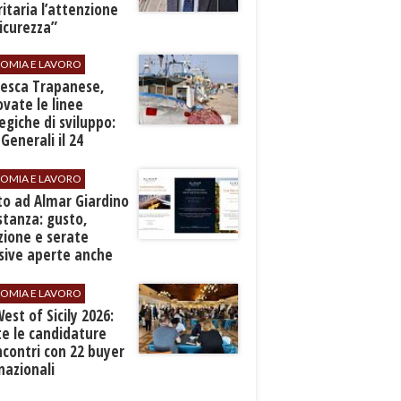
ritaria l’attenzione
sicurezza”
OMIA E LAVORO
Pesca Trapanese,
vate le linee
egiche di sviluppo:
 Generali il 24
embre
OMIA E LAVORO
to ad Almar Giardino
stanza: gusto,
zione e serate
sive aperte anche
ospiti esterni
OMIA E LAVORO
est of Sicily 2026:
e le candidature
ncontri con 22 buyer
nazionali