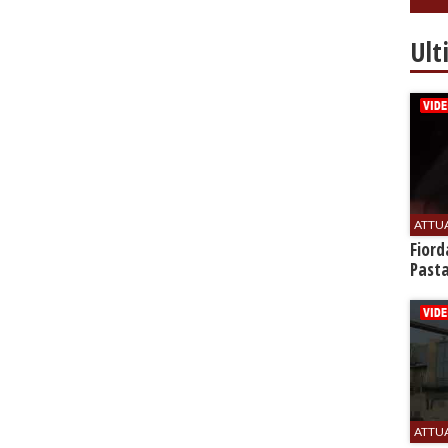
Ult
ATTU
Fiord
Past
ATTU