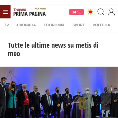
34 °C
TV
CRONACA
ECONOMIA
SPORT
POLITICA
Tutte le ultime news su metis di
meo