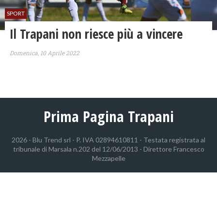
SPORT
Il Trapani non riesce più a vincere
Domenica, 10 Aprile 2022
Prima Pagina Trapani
2026 - Blu Trend srl - P. IVA 02894610811 - Testata registrata al
tribunale di Marsala n.202 del 12/06/2013 - Direttore Francesco
Mezzapelle