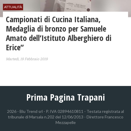
ATTUALITÀ
Campionati di Cucina Italiana,
Medaglia di bronzo per Samuele
Amato dell’Istituto Alberghiero di
Erice”
Martedì, 19 Febbraio 2019
Prima Pagina Trapani
2026 - Blu Trend srl - P. IVA 02894610811 - Testata registrata al
tribunale di Marsala n.202 del 12/06/2013 - Direttore Francesco
Mezzapelle